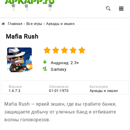
🌺
🌼
🌸
Главная
»
Все игры
»
Аркады и экшен
Mafia Rush
Андроид: 2.3+
Gamexy
Версия
Обновлено
Категория
1.6.7.3
01-01-1970
Аркады и экшен
Mafia Rush — яркий экшен, где вы грабите банки,
защищаете добычу от уличных банд и отбиваете
волны головорезов.