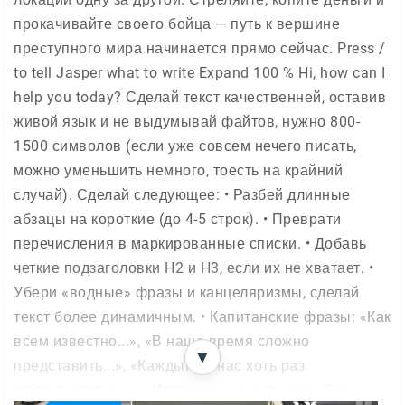
прокачивайте своего бойца — путь к вершине
преступного мира начинается прямо сейчас. Press /
to tell Jasper what to write Expand 100 % Hi, how can I
help you today? Сделай текст качественней, оставив
живой язык и не выдумывай файтов, нужно 800-
1500 символов (если уже совсем нечего писать,
можно уменьшить немного, тоесть на крайний
случай). Сделай следующее: • Разбей длинные
абзацы на короткие (до 4-5 строк). • Преврати
перечисления в маркированные списки. • Добавь
четкие подзаголовки H2 и H3, если их не хватает. •
Убери «водные» фразы и канцеляризмы, сделай
текст более динамичным. • Капитанские фразы: «Как
всем известно...», «В наше время сложно
▼
представить...», «Каждый из нас хоть раз
сталкивался с...». • Исторические экскурсы без