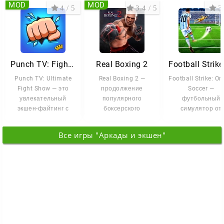
MOD
MOD
4 / 5
3.4 / 5
3 
Punch TV: Fighting Game Show
Real Boxing 2
Punch TV: Ultimate
Real Boxing 2 —
Football Strike: On
Fight Show — это
продолжение
Soccer —
увлекательный
популярного
футбольный
экшен-файтинг с
боксерского
симулятор от
элементами
симулятора, в
Miniclip, где вс
командных боёв и
котором акцент
решают точны
Все игры "Аркады и экшен"
сделан на
удары и