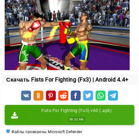
удары, которые могут решить исход боя.
Управление
Всё завязано на джойстике. С его помощью вы:
двигаетесь по рингу;
атакуете противника.
Сожмите кулаки, выходите на ринг и покажите, кто
здесь настоящий чемпион.
Скачать Fists For Fighting (Fx3) | Android 4.4+
Fists For Fighting (Fx3) v60 (.apk)
58.32 Mb
Файлы проверены Microsoft Defender