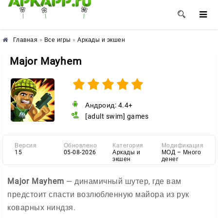
🌺
🌼
🌸
Главная
»
Все игры
»
Аркады и экшен
Major Mayhem
Андроид: 4.4+
[adult swim] games
Версия
Обновлено
Категория
Модификация
15
05-08-2026
Аркады и
МОД – Много
экшен
денег
Major Mayhem
— динамичный шутер, где вам
предстоит спасти возлюбленную майора из рук
коварных ниндзя.