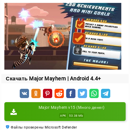
покупайте новое оружие;
обновляйте обмундирование;
становитесь сильнее с каждым уровнем.
Берегите жизнь героя. Если проиграете, придётся
заплатить за продолжение с того же места или
начать всё заново.
Скачать Major Mayhem | Android 4.4+
Major Mayhem v15 (Много денег)
APK
53.38 Mb
Файлы проверены Microsoft Defender