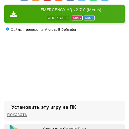
С первых минут вы строите собственный штаб и
EMERGENCY HQ v2.7.0 (Меню)
решаете, на что потратить ресурсы. Новая техника
APK
1.48 Gb
ARM7
ARM8
или прокачка команды — выбор за вами.
Файлы проверены Microsoft Defender
Чем можно заняться вне миссий:
расширять базу новыми зданиями и декорациями;
улучшать оборудование для быстрого реагирования;
обучать специалистов и повышать их навыки;
готовить отряды к более тяжёлым испытаниям.
Чем сильнее ваша команда, тем серьёзнее задачи
ей по плечу. Прокачка здесь — не роскошь, а способ
выжить в следующей миссии.
Установить эту игру на ПК
Альянсы и совместная игра
показать
EMERGENCY HQ не ограничивается одиночными
вылетами. Вы можете вступать в альянсы и