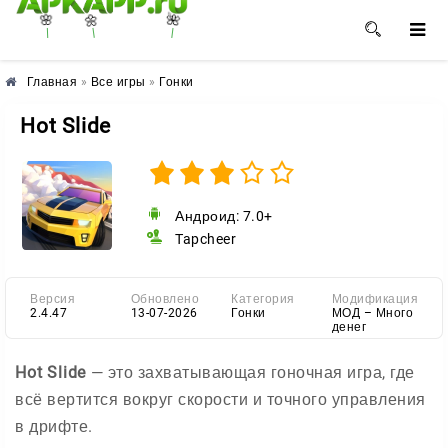
🌺
🌼
🌸
Главная
»
Все игры
»
Гонки
Hot Slide
Андроид: 7.0+
Tapcheer
Версия
Обновлено
Категория
Модификация
2.4.47
13-07-2026
Гонки
МОД – Много
денег
Hot Slide
— это захватывающая гоночная игра, где
всё вертится вокруг скорости и точного управления
в дрифте.