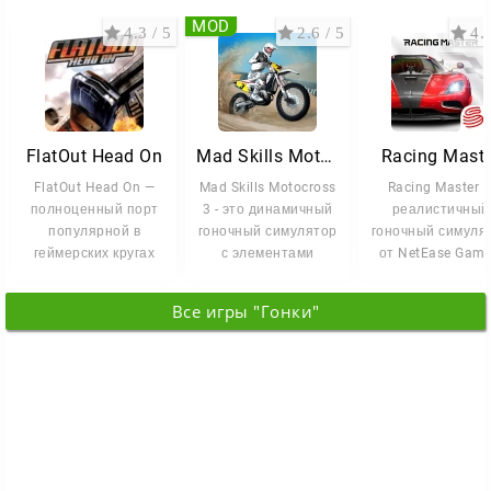
MOD
4.3 / 5
2.6 / 5
4.7
FlatOut Head On
Mad Skills Motocross 3
Racing Maste
FlatOut Head On —
Mad Skills Motocross
Racing Master 
полноценный порт
3 - это динамичный
реалистичный
популярной в
гоночный симулятор
гоночный симуля
геймерских кругах
с элементами
от NetEase Game
гонки, где массовые
реализма, который
созданный в
разрушения
дарит
сотрудничестве
Все игры "Гонки"