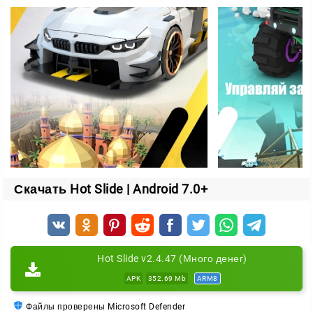
Собирайте автомобили, улучшайте их основные
характеристики и делайте их идеальными для
последующих гонок. В игре доступно более 60 авто,
и каждый из них можно подвергнуть масштабной
модернизации. А для любителей уникальности
предусмотрены возможности кастомизации,
включая перекраску кузова и установку новых
обвесов.
Система RacerPass позволяет не только быстрее
открывать новые машины, но и получать полезные
Скачать Hot Slide | Android 7.0+
награды за участие в состязаниях. Расширяйте
свою коллекцию, пробуйте разные тактики и
уверенно двигайтесь к вершине рейтинга!
Hot Slide v2.4.47 (Много денег)
APK
352.69 Mb
ARM8
Файлы проверены Microsoft Defender