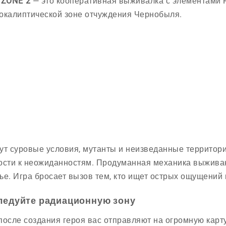
 ZONE 2
— это кооперативная выживалка с элементами R
окалиптической зоне отчуждения Чернобыля.
ут суровые условия, мутанты и неизведанные территори
ости к неожиданностям. Продуманная механика выживани
ье. Игра бросает вызов тем, кто ищет острых ощущени
ледуйте радиационную зону
после создания героя вас отправляют на огромную карту