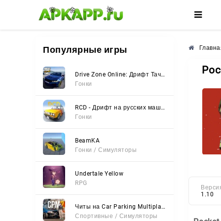
🌸
🌺
🌼
Популярные игры
Главна
Poc
Drive Zone Online: Дрифт Тачки
Гонки
RCD - Дрифт на русских машинах
Гонки
BeamKA
Гонки / Симуляторы
Undertale Yellow
RPG
Верси
1.10
Читы на Car Parking Multiplayer 2 (Все открыто, Мод-Меню)
Спортивные / Симуляторы