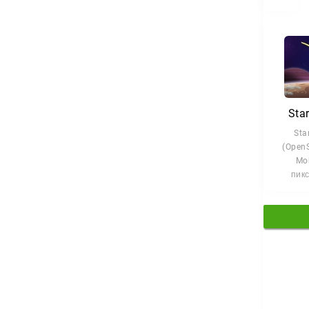
Sta
Sta
(Open
Mob
пик
песо
эле
выжи
прикл