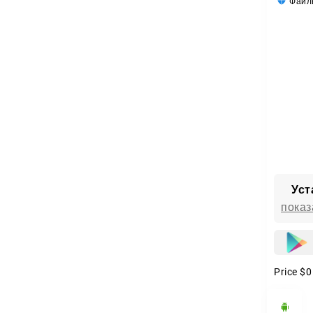
Файлы
Уст
показ
Price
$0