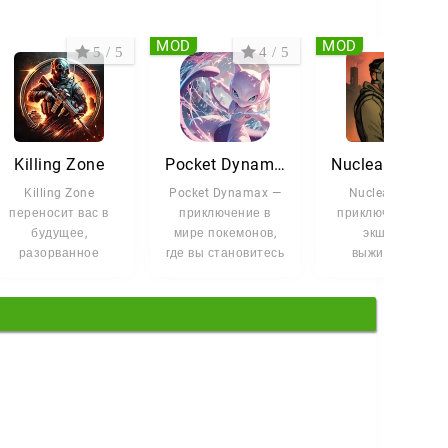
MOD
MOD
5 / 5
4 / 5
4.5 
Killing Zone
Pocket Dynamax
Nuclear Day Surviva
Killing Zone
Pocket Dynamax —
Nuclear Day —
переносит вас в
приключение в
приключенческий
будущее,
мире покемонов,
экшен на
разорванное
где вы становитесь
выживание в
войной. Вы
тренером
постапокалиптиче
становитесь
необычных
мире, утонувшем 
лидером элитного
существ. Вас
радиации
отряда,