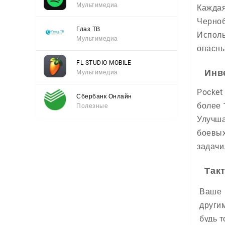
Мультимедиа
Каждая
Черноб
Глаз ТВ
Исполь
Мультимедиа
опасны
FL STUDIO MOBILE
Инв
Мультимедиа
Pocket
Сбербанк Онлайн
более 
Полезные
Улучша
боевых
задачи
Так
Ваше 
други
будь 