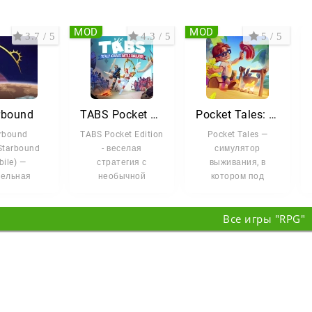
MOD
MOD
3.7 / 5
4.3 / 5
5 / 5
rbound
TABS Pocket Edition
Pocket Tales: Выживание
rbound
TABS Pocket Edition
Pocket Tales —
Starbound
- веселая
симулятор
ile) —
стратегия с
выживания, в
сельная
необычной
котором под
чница с
физикой,
вашим
ментами
предлагающая
управлением
Все игры "RPG"
вания и
уникальный
оказывается
ючения, в
подход к
небольшая группа