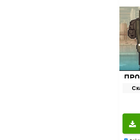
игра 
выжив
Ск