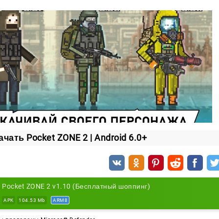
позволяет не только исследовать опасные земли, но
ания в постапокалиптическом мире.
ачать Pocket ZONE 2 | Android 6.0+
Pocket ZONE 2 v1.10 (Бесплатный шоппинг)
APK
104.53 Mb
ARM8