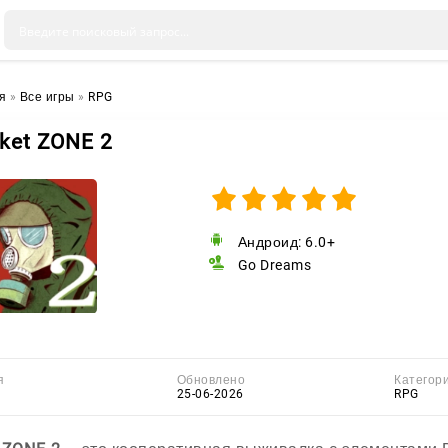
я
»
Все игры
»
RPG
ket ZONE 2
Андроид: 6.0+
Go Dreams
я
Обновлено
Категор
25-06-2026
RPG