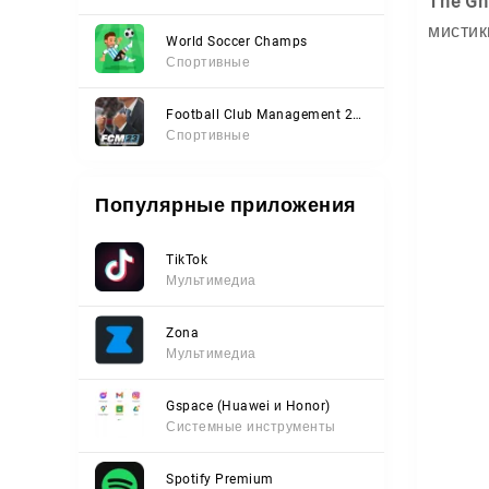
The Gho
мистик
World Soccer Champs
Спортивные
Football Club Management 2023
Спортивные
Популярные приложения
TikTok
Мультимедиа
Zona
Мультимедиа
Gspace (Huawei и Honor)
Системные инструменты
Spotify Premium