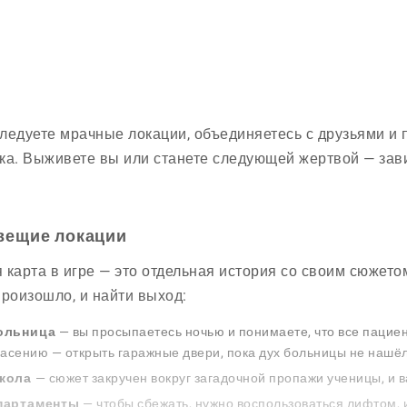
ледуете мрачные локации, объединяетесь с друзьями и 
ка. Выживете вы или станете следующей жертвой — завис
вещие локации
 карта в игре — это отдельная история со своим сюжето
произошло, и найти выход:
ольница
— вы просыпаетесь ночью и понимаете, что все пациен
асению — открыть гаражные двери, пока дух больницы не нашё
кола
— сюжет закручен вокруг загадочной пропажи ученицы, и в
партаменты
— чтобы сбежать, нужно воспользоваться лифтом, 