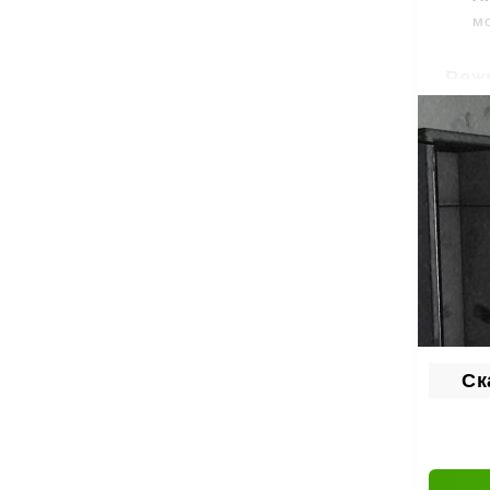
мо
Реж
Игра п
В
П
Игра з
козырь
Клю
Чтобы 
Ск
ис
ре
из