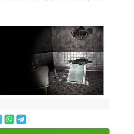
стиль игры:
йте задачи и вместе покидайте опасное место.
 выживших любой ценой.
овать каждый шаг. А для выживших главный
ержаться.
т цепочка испытаний: