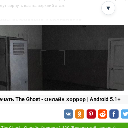
гут вернуть вас на верхний этаж.
▼
имы выживания и кооператив
редлагает две стороны конфликта, и каждая меняет ваш 
ыжившие
— объединяйтесь в команду до пяти человек, выполня
ризрак
— берите на себя роль охотника, ваша цель остановить
а призрака добавляет напряжения и заставляет планир
 — сплочённость: в одиночку против духа долго не прод
чевые элементы геймплея
выбраться живым, недостаточно просто бежать. Вас ждё
ачать The Ghost - Онлайн Хоррор | Android 5.1+
кать ключевые предметы;
шать головоломки;
бегать ловушек.
The Ghost - Онлайн Хоррор v1.820 (Бесплатный шоппинг)