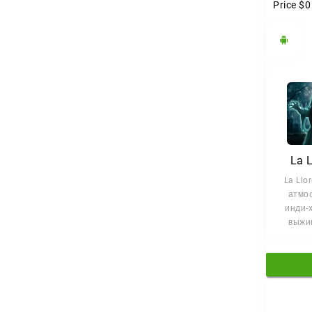
Price
$0
La 
La Llo
атмо
инди-
выжи
перво
погружа
мр