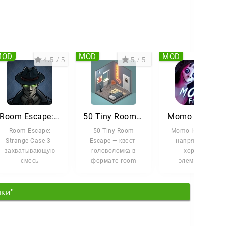
MOD
MOD
MOD
4.5 / 5
5 / 5
3.7 
Room Escape: Strange Case 3
50 Tiny Room Escape
Momo Is Here 
Room Escape:
50 Tiny Room
Momo Is Here 2 —
Strange Case 3 -
Escape — квест-
напряжённый
захватывающую
головоломка в
хоррор с
смесь
формате room
элементами
приключенческой
escape, где каждая
загадок и
игры и квеста в
новая комната
выживания, где вы
мки"
формате комнаты
становится
оказываетесь в
центре