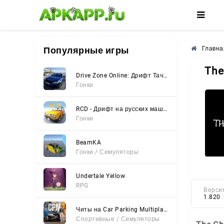
🌸
🌺
🌼
Популярные игры
Главна
The
Drive Zone Online: Дрифт Тачки
Гонки
RCD - Дрифт на русских машинах
Гонки
BeamKA
Гонки / Симуляторы
Undertale Yellow
RPG
Верси
1.820
Читы на Car Parking Multiplayer 2 (Все открыто, Мод-Меню)
Спортивные / Симуляторы