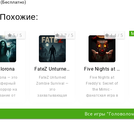
(Бесплатно)
Похожие:
5 / 5
3.7 / 5
4.4 / 5
Llorona
FateZ Unturned Zombie Survival
Five Nights at Freddy's: Secret of the Mimic
rona — это
FateZ Unturned
Five Nights at
сферный
Zombie Survival —
Freddy's: Secret of
хоррор на
это
the Mimic -
вание от
захватывающая
фанатская игра в
го лица,
игра в жанре
жанре survival-
ющий вас в
выживания с
хоррор в формате
Все игры "Головоло
ачные
элементами
экшена,