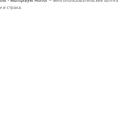
st - Multiplayer Horror
— многопользовательский surviva
и и страха.