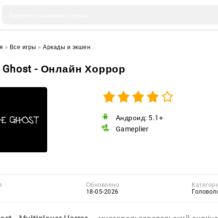
я
»
Все игры
»
Аркады и экшен
 Ghost - Онлайн Хоррор
Андроид: 5.1+
Gameplier
я
Обновлено
Категор
18-05-2026
Головол