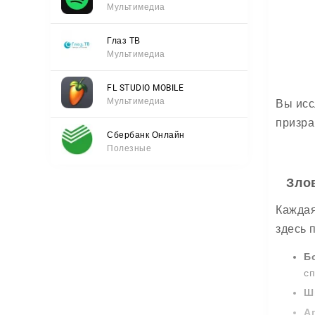
Мультимедиа
Глаз ТВ
Мультимедиа
FL STUDIO MOBILE
Мультимедиа
Вы исс
призра
Сбербанк Онлайн
Полезные
Зло
Каждая
здесь 
Б
сп
Ш
А