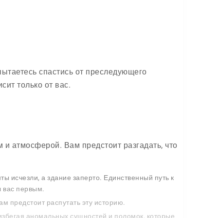
пытаетесь спастись от преследующего
ит только от вас.
м и атмосферой. Вам предстоит разгадать, что
ты исчезли, а здание заперто. Единственный путь к
л вас первым.
ам предстоит распутать эту историю.
избегая аномальных сущностей и поломок, которые