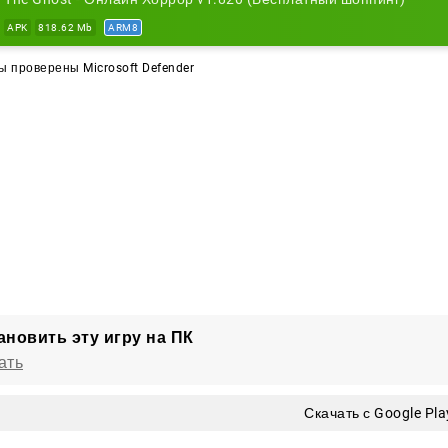
а с призраком грозит каждому, но команда выживших, 
APK
818.62 Mb
ARM8
амые страшные испытания в
The Ghost - Multiplayer Hor
 проверены Microsoft Defender
ановить эту игру на ПК
ать
Скачать с Google Pla