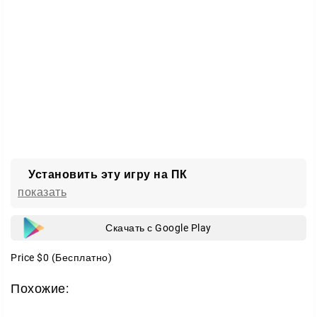
Разнообразие миссий
Задания отличаются по сложности и стилю. Вас
ждут скрытные операции, открытые сражения и
спасение заложников.
Действовать можно по-разному: выстраивать
тактику заранее или идти в стремительную атаку.
Широкий выбор оружия и экипировки только
добавляет вариантов.
Установить эту игру на ПК
показать
Скачать с Google Play
Price
$0
(Бесплатно)
Похожие: