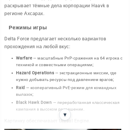
раскрывает тёмные дела корпорации Haavk в
регионе Ахсарах.
Режимы игры
Delta Force предлагает несколько вариантов
прохождения на любой вкус:
Warfare
— масштабные PvP-сражения на 64 игрока с
техникой и совместными операциями;
Hazard Operations
— экстракционные миссии, где
нужно добывать ресурсы под давлением врагов;
Raid
— кооперативный PvE-режим для командных
вылазок;
Black Hawk Down
— переработанная классическая
кампания в высоком разрешении.
▼
Картинку обеспечивает Unreal Engine.
Детализированные модели, плотные текстуры и