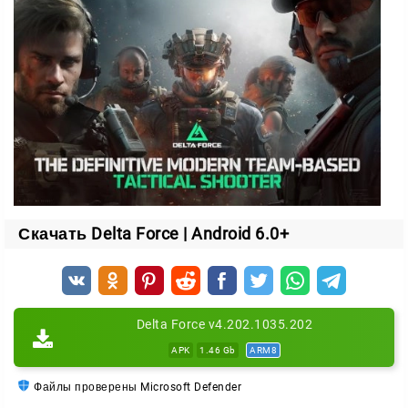
эффекты создают плотную боевую атмосферу.
Команда и тактика
Вы собираете отряд из трёх операторов. Каждый
относится к своему классу со своими гаджетами и
способностями:
инженер чинит и восстанавливает технику;
разведчик управляет дронами и вскрывает позиции
Скачать Delta Force | Android 6.0+
врага;
другие специалисты закрывают остальные роли в
бою.
Грамотная связка операторов решает исход
Delta Force v4.202.1035.202
схватки. Один прикрывает, второй разведывает,
APK
1.46 Gb
ARM8
третий чинит — и вы получаете перевес над
противником.
Файлы проверены Microsoft Defender