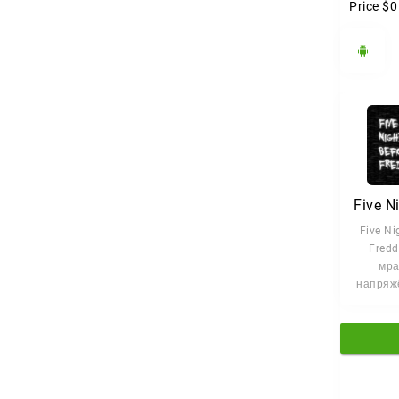
Price
$0
Five Ni
Fredd
мра
напряж
в жанр
horror