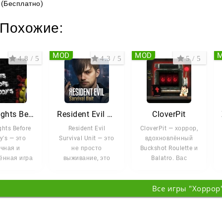
(Бесплатно)
Похожие:
MOD
MOD
4.8 / 5
4.3 / 5
5 / 5
Five Nights Before Freddy's
Resident Evil Survival Unit
CloverPit
ghts Before
Resident Evil
CloverPit — хоррор,
y's — это
Survival Unit — это
вдохновлённый
чная и
не просто
Buckshot Roulette и
ённая игра
выживание, это
Balatro. Вас
е survival
тактическая драма
запирают в
, которая
о людях на краю
мрачной кле...
Все игры "Хоррор