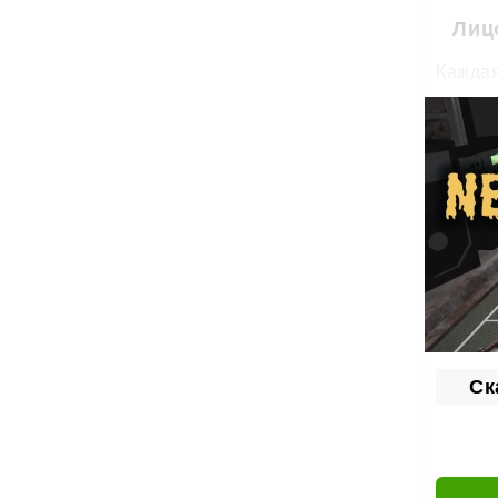
Лиц
Каждая
незнак
За сто
застав
Арс
На сто
Л
Т
Р
Ск
И
П
С