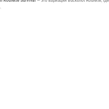
n Roulette Survival
— это вариация Buckshot Roulette, где
.