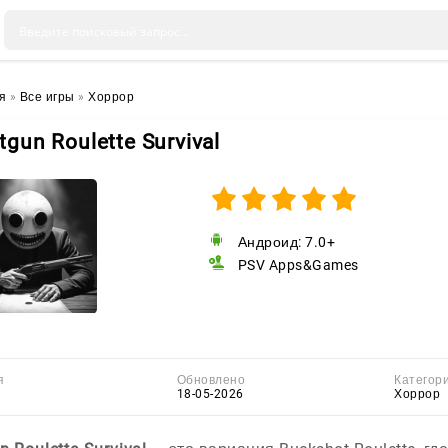
я
»
Все игры
»
Хоррор
tgun Roulette Survival
Андроид: 7.0+
PSV Apps&Games
я
Обновлено
Категор
18-05-2026
Хоррор