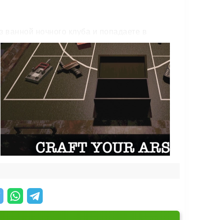
з ванной ночного клуба и попадаете в
ё ради победы. Его присутствие давит и
ине.
остой в боевой и наоборот.