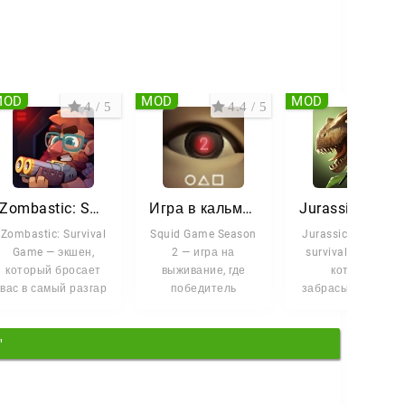
MOD
MOD
MOD
4 / 5
4.4 / 5
3.8 
Zombastic: Survival Game
Игра в кальмаров 2 сезон
Jurassic Surviv
Zombastic: Survival
Squid Game Season
Jurassic Survival —
Game — экшен,
2 — игра на
survival MMORPG,
который бросает
выживание, где
которая
вас в самый разгар
победитель
забрасывает вас 
зомби-
остаётся только
опасный мир
апокалипсиса. Вы
один. Вас ждёт
динозавров, дикой
"
заперты
серия