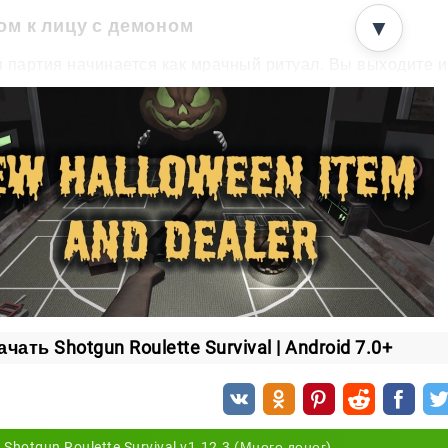
ом к лицу с демоном
▼
 партия начинается как мрачный ритуал. Вы выходите и
омую комнату.
лом вас ждёт противник — парящий демон, готовый на вс
ляет сомневаться в каждом шаге.
енал игрока
ле лежат предметы, которые меняют ход партии:
упа
— показывает, боевой следующий патрон или холостой.
елефон-сжигатель
— называет тип одного из патронов в магаз
учная пила
— обрезает дуло и удваивает урон от выстрела.
ачать Shotgun Roulette Survival | Android 7.0+
нвертер
— превращает текущий патрон в противоположный: хол
иво
— выбрасывает следующий патрон из дробовика.
игарета
— восстанавливает одну потерянную жизнь.
Shotgun Roulette Survival v1.12.3 (Много денег)