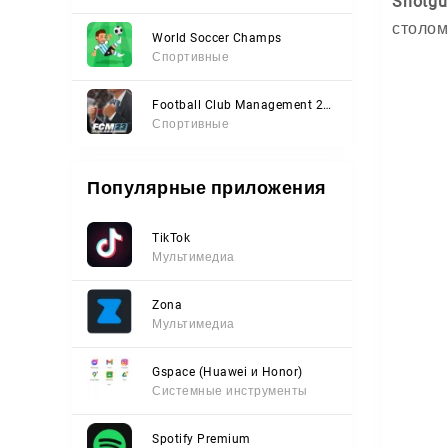
Shotgu
столом
World Soccer Champs
Спортивные
Football Club Management 2023
Спортивные
Популярные приложения
TikTok
Мультимедиа
Zona
Мультимедиа
Gspace (Huawei и Honor)
Системные инструменты
Spotify Premium