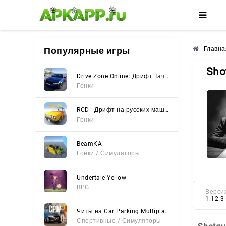
🌸
🌼
🌺
Популярные игры
Главна
Sho
Drive Zone Online: Дрифт Тачки
Гонки
RCD - Дрифт на русских машинах
Гонки
BeamKA
Гонки / Симуляторы
Undertale Yellow
RPG
Верси
1.12.3
Читы на Car Parking Multiplayer 2 (Все открыто, Мод-Меню)
Спортивные / Симуляторы