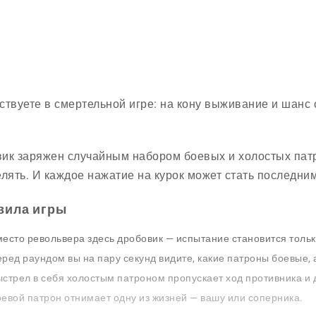
ствуете в смертельной игре: на кону выживание и шанс 
ик заряжен случайным набором боевых и холостых патр
елять. И каждое нажатие на курок может стать последним
вила игры
есто револьвера здесь дробовик — испытание становится толь
ред раундом вы на пару секунд видите, какие патроны боевые, а
стрел в себя холостым патроном пропускает ход противника и
евой патрон отнимает одну из жизней — вашу или соперника.