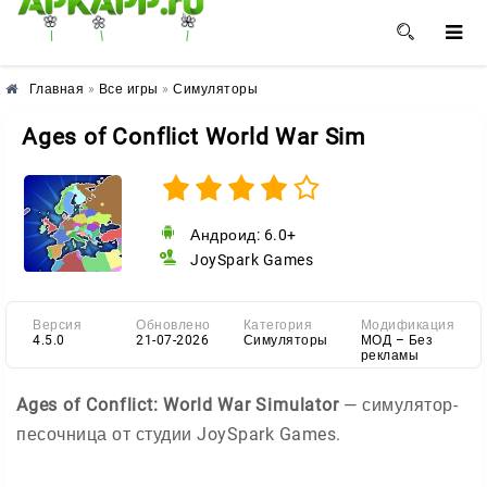
🌺
🌼
🌸
Главная
»
Все игры
»
Симуляторы
Ages of Conflict World War Sim
Андроид: 6.0+
JoySpark Games
Версия
Обновлено
Категория
Модификация
4.5.0
21-07-2026
Симуляторы
МОД – Без
рекламы
Ages of Conflict: World War Simulator
— симулятор-
песочница от студии JoySpark Games.