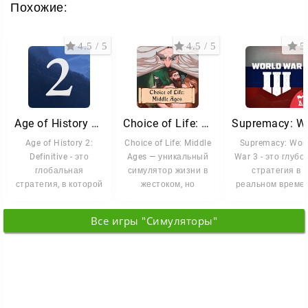
Похожие:
Steam у неё 97% положительных отзывов.
Если вам нравятся карты, география и наблюдение
4.5 / 5
4.5 / 5
5 
за тем, как из хаоса рождается история, Ages of
Conflict даст полную свободу творить собственные
миры.
Age of History 2: Definitive
Choice of Life: Middle Ages
Age of History 2:
Choice of Life: Middle
Supremacy: Wor
Definitive - это
Ages — уникальный
War 3 - это глубо
глобальная
симулятор жизни в
стратегия в
стратегия, в которой
жестоком, но
реальном времен
вам предстоит взять
чарующем
где вам предсто
под контроль
средневековом
взять на себя
Все игры "Симуляторы"