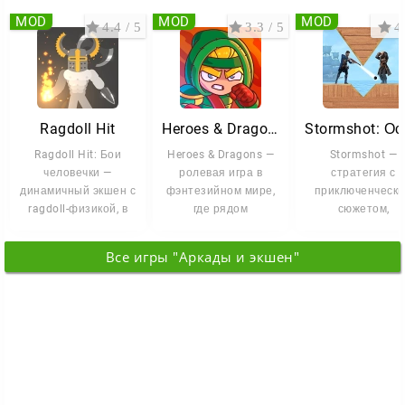
MOD
MOD
MOD
4.4 / 5
3.3 / 5
4 
Ragdoll Hit
Heroes & Dragons
Ragdoll Hit: Бои
Heroes & Dragons —
Stormshot —
человечки —
ролевая игра в
стратегия с
динамичный экшен с
фэнтезийном мире,
приключенческ
ragdoll-физикой, в
где рядом
сюжетом,
котором каждая
существуют магия,
строительство
драка выглядит
древние тайны,
базы и
Все игры "Аркады и экшен"
головоломками 
меткость.