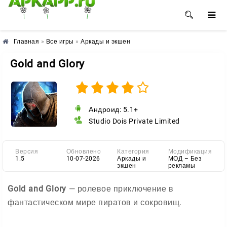
🌺
🌼
🌸
Главная
»
Все игры
»
Аркады и экшен
Gold and Glory
Андроид: 5.1+
Studio Dois Private Limited
Версия
Обновлено
Категория
Модификация
1.5
10-07-2026
Аркады и
МОД – Без
экшен
рекламы
Gold and Glory
— ролевое приключение в
фантастическом мире пиратов и сокровищ.