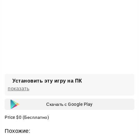
игры, тестируйте разные связки и собирайте по-
настоящему непобедимого персонажа.
Gold and Glory — это путешествие в мир пиратских
легенд и морских приключений, где каждый новый
день приносит свежие вызовы и возможности.
Установить эту игру на ПК
показать
Скачать с Google Play
Price
$0
(Бесплатно)
Похожие: