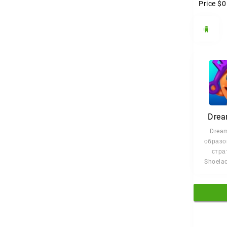
Price
$0
Drea
Drea
образо
стра
Shoelac
для уч
класс
ч