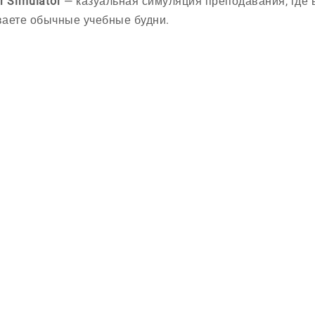
r Simulator
— казуальная симуляция преподавания, где 
аете обычные учебные будни.