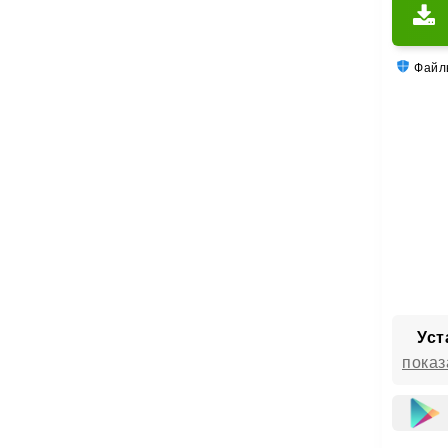
Файлы
Уст
показ