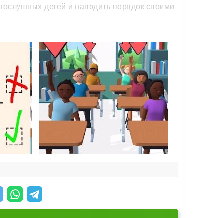
епослушных детей и наводить порядок своими
аться и решить проблему прямо на месте.
разцовым преподавателем.
маетесь по школьной лестнице.
зможности для роста. А там, глядишь, можно