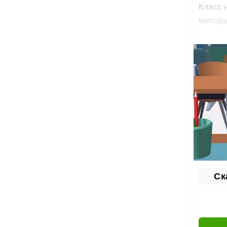
Класс 
метода
Дер
Роль у
Р
Ос
Во
Каждая
Раз
Ск
Чем лу
С прог
поборо