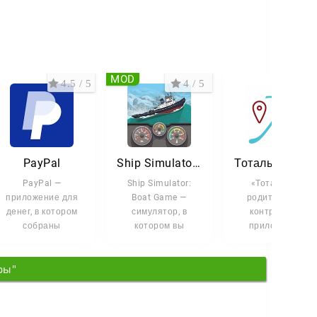
MOD
4.5 / 5
4 / 5
5 /
PayPal
Ship Simulator: Boat Game
Тотальный Родительский Контроль
PayPal —
Ship Simulator:
«Тотальный
приложение для
Boat Game —
родительский
денег, в котором
симулятор, в
контроль» —
собраны
котором вы
приложение,
переводы, оплата
становитесь
которое помогает
покупок и контроль
капитаном
держать под руко
ры"
за счётом. Всё
настоящего судна.
все цифровые