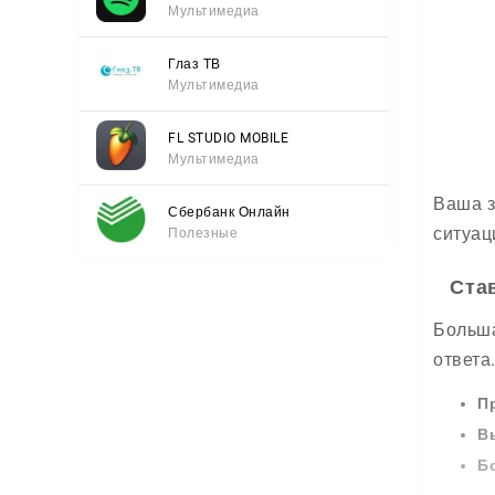
Мультимедиа
Глаз ТВ
Мультимедиа
FL STUDIO MOBILE
Мультимедиа
Ваша з
Сбербанк Онлайн
ситуац
Полезные
Ста
Больша
ответа
П
В
Б