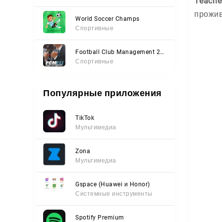
Teache
прожив
World Soccer Champs
Спортивные
Football Club Management 2023
Спортивные
Популярные приложения
TikTok
Мультимедиа
Zona
Мультимедиа
Gspace (Huawei и Honor)
Системные инструменты
Spotify Premium