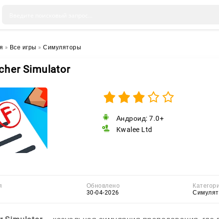
я
»
Все игры
»
Симуляторы
cher Simulator
Андроид: 7.0+
Kwalee Ltd
я
Обновлено
Категор
30-04-2026
Симуля