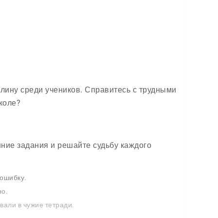
плину среди учеников. Справитесь с трудными
коле?
ние задания и решайте судьбу каждого
 ошибку.
но.
вали в чужие тетради.