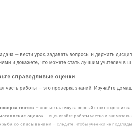
адача — вести урок, задавать вопросы и держать дисци
иями и докажете, что можете стать лучшим учителем в ш
вьте справедливые оценки
я часть работы — это проверка знаний. Изучайте домаш
.
роверка тестов
— ставьте галочку за верный ответ и крестик за
ыставление оценок
— оценивайте работы честно и вниматель
орьба со списыванием
— следите, чтобы ученики не подгляды