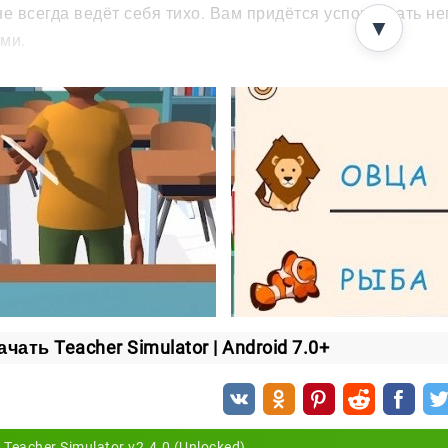
не всегда ведёт себя тихо. Вам придётся успокаивать н
▼
ми.
жите дисциплину
чителя не сводится к одним урокам. Иногда нужно вмеш
азнимайте дерущихся мальчишек.
танавливайте списывание во время теста.
звращайте внимание класса к учёбе.
 решённая ситуация приближает вас к цели — стать об
вивайте карьеру
ачать Teacher Simulator | Android 7.0+
чше вы справляетесь с обязанностями, тем выше подни
рессом открываются новые предметы, новые классы и во
ться и за кресло директора.
Teacher Simulator v2.4.0 (Unlocked)