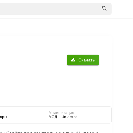
Скачать
ия
Модификация
торы
МОД – Unlocked