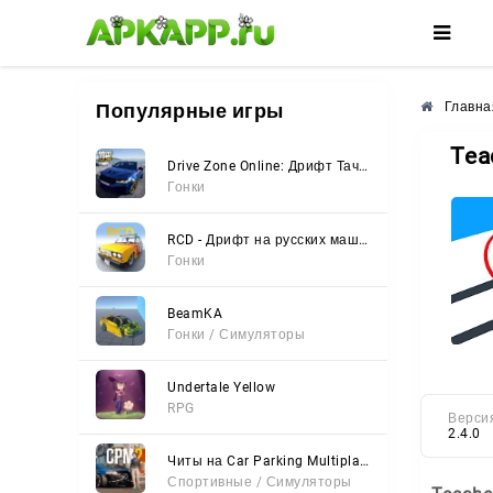
🌸
🌺
🌼
Популярные игры
Главна
Tea
Drive Zone Online: Дрифт Тачки
Гонки
RCD - Дрифт на русских машинах
Гонки
BeamKA
Гонки / Симуляторы
Undertale Yellow
RPG
Верси
2.4.0
Читы на Car Parking Multiplayer 2 (Все открыто, Мод-Меню)
Спортивные / Симуляторы