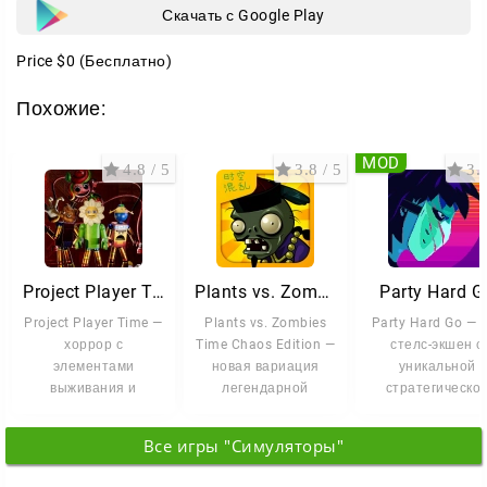
Скачать с Google Play
Price
$0
(Бесплатно)
Похожие:
MOD
4.8 / 5
3.8 / 5
3.5
Project Player Time
Plants vs. Zombies Time Chaos edition
Party Hard G
Project Player Time —
Plants vs. Zombies
Party Hard Go — 
хоррор с
Time Chaos Edition —
стелс-экшен с
элементами
новая вариация
уникальной
выживания и
легендарной
стратегическо
головоломок. Сюжет
стратегии, которая
механикой, где в
забрасывает вас на
забросит вас
задача — незаме
Все игры "Симуляторы"
мрачную