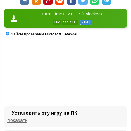
имеет цену, а решения в игре по-настоящему
влияют на ход событий.
Hard Time III v1.1.7 (Unlocked)
APK
292.5 Mb
ARM8
Файлы проверены Microsoft Defender
Установить эту игру на ПК
показать