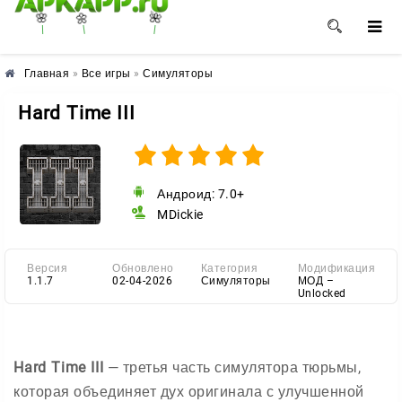
🌺
🌼
🌸
Главная
»
Все игры
»
Симуляторы
Hard Time III
Андроид: 7.0+
MDickie
Версия
Обновлено
Категория
Модификация
1.1.7
02-04-2026
Симуляторы
МОД –
Unlocked
Hard Time III
— третья часть симулятора тюрьмы,
которая объединяет дух оригинала с улучшенной