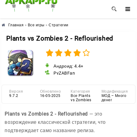
🌺
🌸
🌼
Главная
»
Все игры
»
Стратегии
Plants vs Zombies 2 - Reflourished
Андроид: 4.4+
PvZABFan
Версия
Обновлено
Категория
Модификация
9.7.2
16-05-2025
Все Plants
МОД – Много
vs Zombies
денег
Plants vs Zombies 2 - Reflourished
— это
возрождение классической стратегии, что
подтверждает само название релиза.