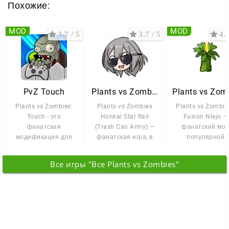
Похожие:
MOD
MOD
3.7 / 5
3.7 / 5
4.3
PvZ Touch
Plants vs Zombies Honkai Star Rail
Plants vs Zombies:
Plants vs Zombies
Plants vs Zombies
Touch - это
Honkai Star Rail
Fusion Niejo —
фанатская
(Trash Can Army) —
фанатский мо
модификация для
фанатская игра, в
популярной
мобильных
которой механика
стратегии, где
устройств, которая
обороны из
привычная защи
Все игры "Все Plants vs Zombies"
переносит
грядок