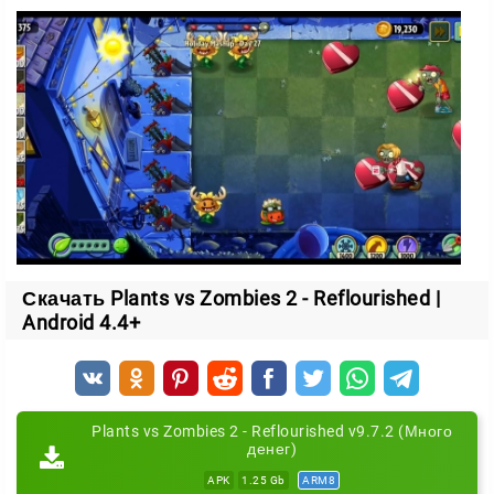
где порядок быстро превращается в неразбериху.
Паровые Века
— эпоха промышленной революции
XVIII века с индустриальными зомби.
В Паровых Веках вам придётся учитывать
особенности уровня. Например, канализации, из
которых то и дело вылезают нежданные мертвецы.
Еженедельные испытания
Reflourished добавляет ивенты, которые держат игру
Скачать Plants vs Zombies 2 - Reflourished |
в тонусе. Один из них —
Вызов Пэнни
, серия
Android 4.4+
испытаний в стиле «гаунтлет».
За успешное прохождение вы получаете награды:
новые бонусы и саженцы. Но расслабляться не
Plants vs Zombies 2 - Reflourished v9.7.2 (Много
стоит — здесь нужны концентрация и быстрая
денег)
адаптация к меняющимся условиям.
APK
1.25 Gb
ARM8