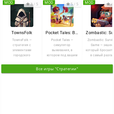
MOD
MOD
MOD
3 / 5
5 / 5
4 
TownsFolk
Pocket Tales: Выживание
ТownsFolk —
Pocket Tales —
Zombastic: Surviv
стратегия с
симулятор
Game — экшен,
элементами
выживания, в
который бросает 
городского
котором под вашим
в самый разга
строительства и
управлением
зомби-
управления
оказывается
апокалипсиса. 
Все игры "Стратегии"
ресурсами. Вас ждёт
небольшая группа
заперты