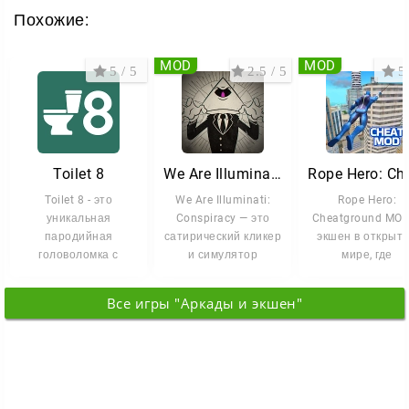
Похожие:
MOD
MOD
5 / 5
2.5 / 5
5 
Toilet 8
We Are Illuminati – Заговор
Toilet 8 - это
We Are Illuminati:
Rope Hero:
уникальная
Conspiracy — это
Cheatground MO
пародийная
сатирический кликер
экшен в открыт
головоломка с
и симулятор
мире, где
элементами
заговора, где вам
супергеройски
психологического (и
предстоит
способности
Все игры "Аркады и экшен"
скатологического)
сочетаются с