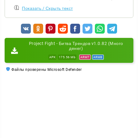
улучшения. В модифицированной версии валюта не
Показать / Скрыть текст
уменьшается при тратах, а возрастает на
потраченную сумму до бесконечности.
Project Fight - Битва Трендов v1.0.82 (Много
денег)
APK
175.56 Mb
ARM7
ARM8
Файлы проверены Microsoft Defender