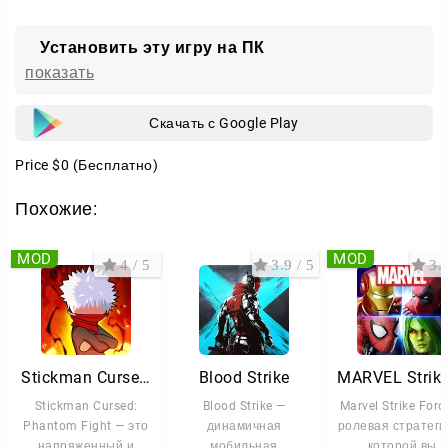
Установить эту игру на ПК
показать
Скачать с Google Play
Price
$0
(Бесплатно)
Похожие:
MOD
MOD
4 / 5
3.9 / 5
3.8
Stickman Cursed: Phantom Fight
Blood Strike
Stickman Cursed:
Blood Strike —
Marvel Strike Forc
Phantom Fight — это
динамичная
ролевая стратегия
напряженный и
мобильная
которой вы