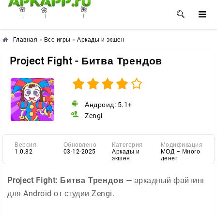
🌺
🌼
🌸
Главная
»
Все игры
»
Аркады и экшен
Project Fight - Битва Трендов
Андроид: 5.1+
Zengi
Версия
Обновлено
Категория
Модификация
1.0.82
03-12-2025
Аркады и
МОД – Много
экшен
денег
Project Fight: Битва Трендов
— аркадный файтинг
для Android от студии Zengi.