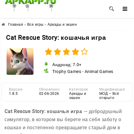
🌼
🌸
🌺
Главная
»
Все игры
»
Аркады и экшен
Cat Rescue Story: кошачья игра
Андроид: 7.0+
Trophy Games - Animal Games
Версия
Обновлено
Категория
Модификация
1.8.5
02-06-2026
Аркады и
МОД – Всё
экшен
открыто
Cat Rescue Story: кошачья игра
— добродушный
симулятор, в котором вы берете на себя заботу о
кошках и постепенно превращаете старый дом в