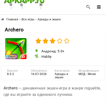
🌺
🌼
🌸
Главная
»
Все игры
»
Аркады и экшен
Archero
Андроид: 5.0+
Habby
Версия
Обновлено
Категория
Модификация
8.0.2
16-07-2026
Аркады и
МОД - Меню
экшен
Archero
— динамичная экшен-игра в жанре roguelite,
где вы играете за одинокого лучника.