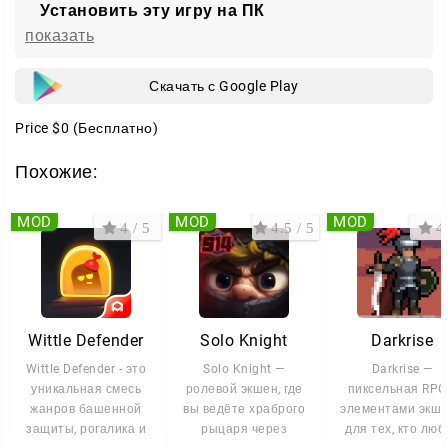
Установить эту игру на ПК
показать
Скачать с Google Play
Price
$0
(Бесплатно)
Похожие:
MOD
MOD
MOD
4 / 5
4.5 / 5
4 
Wittle Defender
Solo Knight
Darkrise
Wittle Defender - это
Solo Knight —
Darkrise —
уникальная смесь
ролевой экшен, где
пиксельная RPG
жанров башенной
вы ведёте храброго
элементами экш
защиты, рогалика и
рыцаря через
для тех, кто люб