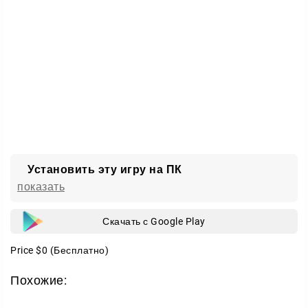
Для кого подойдёт
Тем, кто хочет попробовать VR на Google Cardboard
Любителям коротких сессий на пару минут
Игрокам, которым нравятся динамичные аркады с
реакцией
Что нужно знать
Игра бесплатная
Установить эту игру на ПК
Доступны встроенные покупки для большего
показать
разнообразия
Работает как с очками VR, так и без них
Скачать с Google Play
Запускайте
InMind VR
, садитесь за штурвал и
Price
$0
(Бесплатно)
отправляйтесь в путешествие по мозгу.
Похожие: