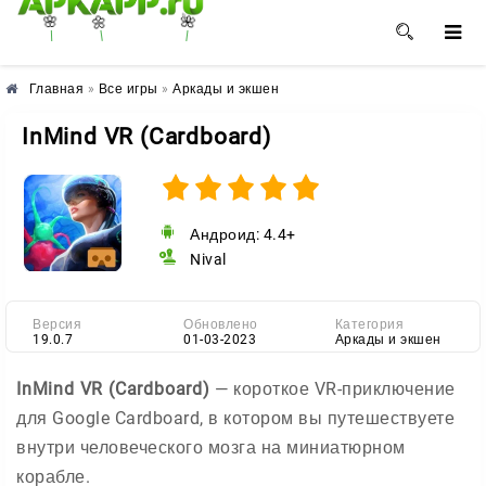
🌺
🌼
🌸
Главная
»
Все игры
»
Аркады и экшен
InMind VR (Cardboard)
Андроид: 4.4+
Nival
Версия
Обновлено
Категория
19.0.7
01-03-2023
Аркады и экшен
InMind VR (Cardboard)
— короткое VR-приключение
для Google Cardboard, в котором вы путешествуете
внутри человеческого мозга на миниатюрном
корабле.