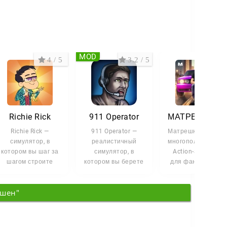
MOD
4 / 5
3.2 / 5
3.2 
Richie Rick
911 Operator
МАТРЕШКА РП
Richie Rick —
911 Operator —
Матрешка RP — эт
симулятор, в
реалистичный
многопользовател
котором вы шаг за
симулятор, в
Action-adventure
шагом строите
котором вы берете
для фанатов GTA,
путь к богатой
на себя роль
где вам
жизни. Герой
диспетчера
открывается
кшен"
начинает с
экстренных