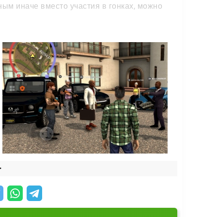
ным иначе вместо участия в гонках, можно
же пригласить в игру друзей и вместе
но насыщенная вириальная жизнь
погони, стычки полицией и красочные взрывы
 улицах.
ого времени. А деньги требуются не только
торговли и существуют доходы от
+
ить прибыль, даже если это доходы от