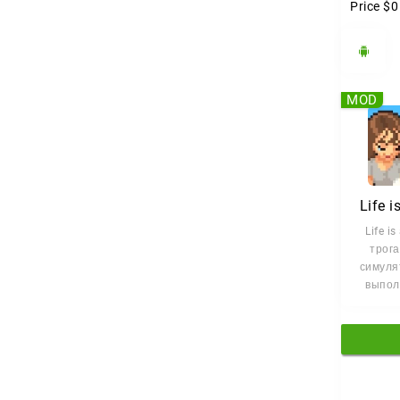
Price
$0
MOD
Life 
Life i
трог
симуля
выпол
формат
сайд-с