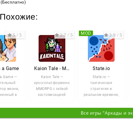
(Бесплатно)
Похожие:
MOD
5 / 5
2.7 / 5
3.9 / 5
is a Game
Kaion Tale - MMORPG
State.io
s a Game —
Kaion Tale —
State.io —
ательный
кроссплатформенная
тактическая
тор жизни,
MMORPG с гибкой
стратегия в
ненный в
кастомизацией
реальном времени,
е простого
персонажей и
где ваша цель
кроллера.
продуманной
проста: захватить
Все игры "Аркады и э
Вам
системой
как можно