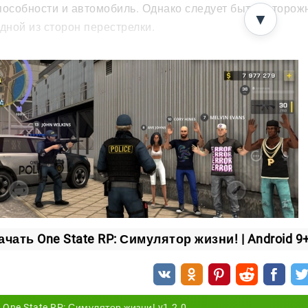
пособности и автомобиль. Однако следует быть осторож
▼
одной из сторон перестрелки.
кции
ается играть только с реальными пользователями. А так
ить в полиции или организовать банду. Так или иначе, 
ирована в обоих случаях. Беспорядочные перестрелки, 
это можно будет увидеть и принять участие на городских
бенности
ение необходимых суммы в игровой валюте занимает мн
дметы роскошной жизни. В игре реализованы элементы 
ачать One State RP: Симулятор жизни! | Android 9
ческих предприятий. Собственные проекты могут принос
 мелкого бизнеса.
One State RP: Симулятор жизни! v1.2.0