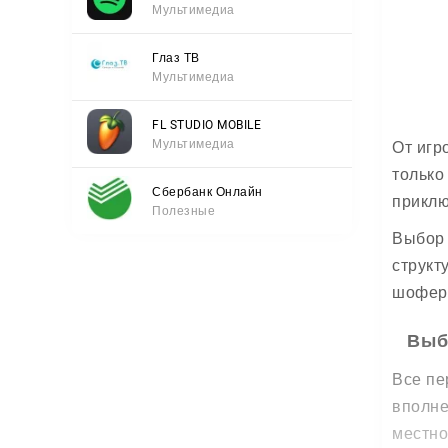
Мультимедиа
Глаз ТВ
Мультимедиа
FL STUDIO MOBILE
Мультимедиа
От игр
только
Сбербанк Онлайн
приклю
Полезные
Выбор 
структ
шофера
Выб
Все пе
вполне
местно