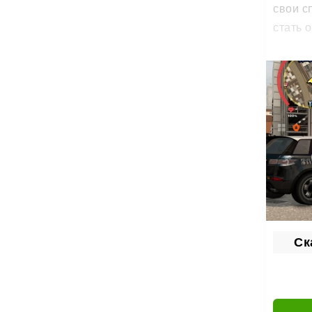
свои с
стать 
Фра
Разреш
поступ
гарант
— все 
Осо
Накопл
на пре
Ск
коммер
рэкета