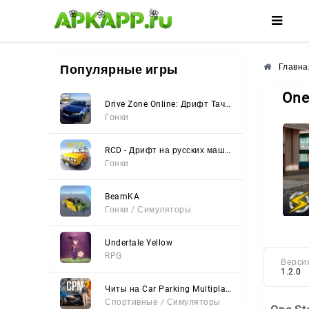
🌸
🌺
🌼
Популярные игры
Главна
One
Drive Zone Online: Дрифт Тачки
Гонки
RCD - Дрифт на русских машинах
Гонки
BeamKA
Гонки / Симуляторы
Undertale Yellow
RPG
Верси
1.2.0
Читы на Car Parking Multiplayer 2 (Все открыто, Мод-Меню)
Спортивные / Симуляторы