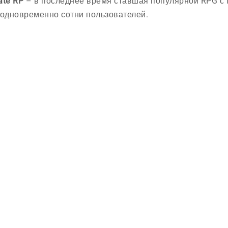
ate RP
– в последнее время ставшая популярной RPG с г
 одновременно сотни пользователей.