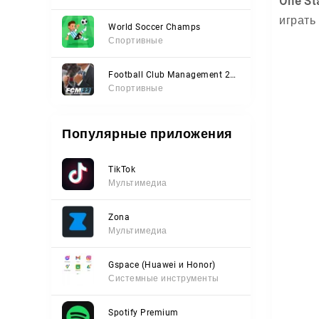
One St
играть
World Soccer Champs
Спортивные
Football Club Management 2023
Спортивные
Популярные приложения
TikTok
Мультимедиа
Zona
Мультимедиа
Gspace (Huawei и Honor)
Системные инструменты
Spotify Premium