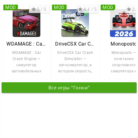
простое и понятное управление.
MOD
MOD
MOD
5 / 5
4.1 / 5
2.9
WDAMAGE : Car Crash Engine
DriveCSX Car Crash Simulator
Monoposto
WDAMAGE : Car
DriveCSX Car Crash
Monoposto —
Crash Engine —
Simulator —
сочетание
симулятор
автосимулятор, в
спортивного
автомобильных
котором скорость,
симулятора и
разрушений, в
управление и
гоночной аркад
котором основной
разрушения
для тех, кто люб
Все игры "Гонки"
акцент сделан
скорость и