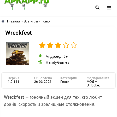
🌺
🌼
🌸
Главная
»
Все игры
»
Гонки
Wreckfest
Андроид: 9+
HandyGames
Версия
Обновлено
Категория
Модификация
1.0.111
26-03-2026
Гонки
МОД –
Unlocked
Wreckfest
— гоночный экшен для тех, кто любит
драйв, скорость и зрелищные столкновения.