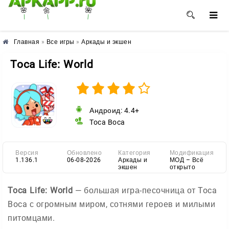
🌺
🌼
🌸
Главная
»
Все игры
»
Аркады и экшен
Toca Life: World
Андроид: 4.4+
Toca Boca
Версия
Обновлено
Категория
Модификация
1.136.1
06-08-2026
Аркады и
МОД – Всё
экшен
открыто
Toca Life: World
— большая игра-песочница от Toca
Boca с огромным миром, сотнями героев и милыми
питомцами.