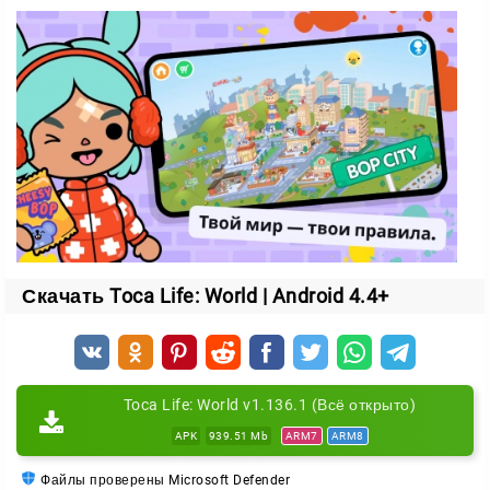
городок из восьми локаций с секретами и забавными
деталями;
обставленный жилой дом, который можно изменить
под себя;
множество предметов, а список пополняется каждую
неделю.
Локации в стартовом наборе
Каждое место проработано до мелочей и полно
сюрпризов:
Скачать Toca Life: World | Android 4.4+
ателье;
супермаркет;
парикмахерская;
Toca Life: World v1.136.1 (Всё открыто)
уличное кафе;
APK
939.51 Mb
ARM7
ARM8
жилой дом;
театр;
Файлы проверены Microsoft Defender