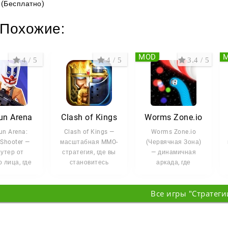
(Бесплатно)
Похожие:
MOD
4 / 5
4 / 5
3.4 / 5
un Arena
Clash of Kings
Worms Zone.io
un Arena:
Clash of Kings —
Worms Zone.io
 Shooter —
масштабная MMO-
(Червячная Зона)
утер от
стратегия, где вы
— динамичная
 лица, где
становитесь
аркада, где
жаетесь с
лордом
управляемые вами
ивыми
собственного
червячки
Все игры "Стратеги
никами в
королевства.
соревнуются за