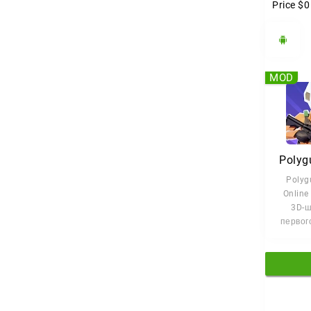
Price
$0
MOD
Polyg
Polyg
Online
3D-ш
первого
вы сра
ж
сопер