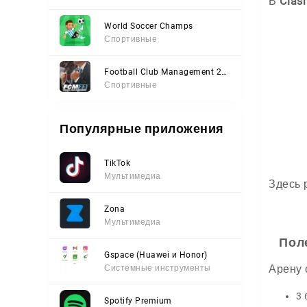
В
Clas
World Soccer Champs
Спортивные
Football Club Management 2023
Спортивные
Популярные приложения
TikTok
Мультимедиа
Здесь 
Zona
Мультимедиа
Пол
Gspace (Huawei и Honor)
Арену 
Системные инструменты
3 
Spotify Premium