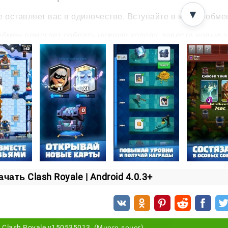
▼
е оставляет вас в одиночестве. Вступайте в клан и обм
обмен помогает собрать нужную колоду, завести новые 
вайте
Clash Royale
— арена уже ждёт вашего первого боя
ачать Clash Royale | Android 4.0.3+
Clash Royale v150535013 (Много денег)