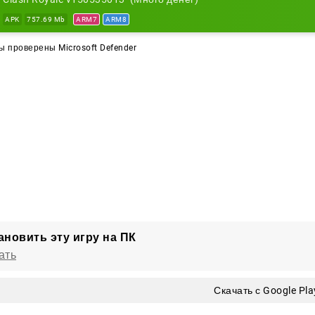
APK
757.69 Mb
ARM7
ARM8
 проверены Microsoft Defender
ановить эту игру на ПК
ать
Скачать с Google Pla