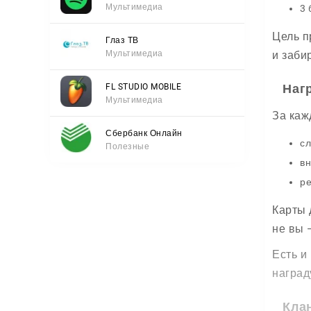
Мультимедиа
3 
Цель п
Глаз ТВ
Мультимедиа
и заби
Наг
FL STUDIO MOBILE
Мультимедиа
За каж
Сбербанк Онлайн
сл
Полезные
вн
ре
Карты 
не вы 
Есть и
наград
Кла