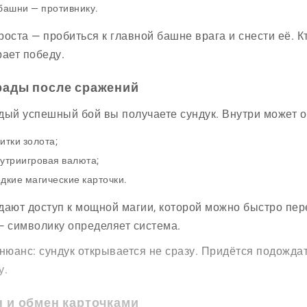
башни — противнику.
роста — пробиться к главной башне врага и снести её. 
рает победу.
рады после сражений
дый успешный бой вы получаете сундук. Внутри может о
итки золота;
утриигровая валюта;
дкие магические карточки.
дают доступ к мощной магии, которой можно быстро пе
— символику определяет система.
 нюанс: сундук открывается не сразу. Придётся подождат
у.
н и обмен карточками