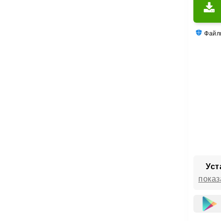
Файлы
Уст
показ