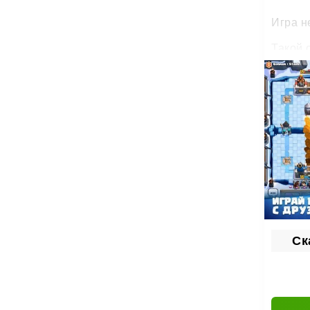
Игра н
Такой 
Скачи
Ск