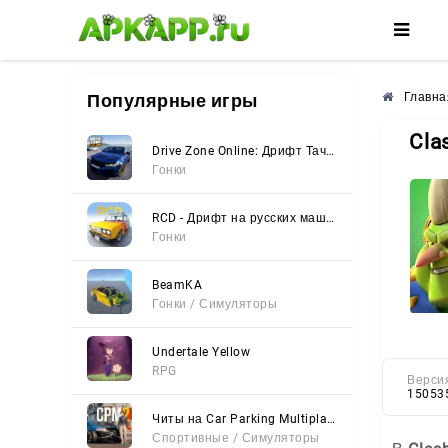
🌸
🌼
🌺
Популярные игры
Главна
Cla
Drive Zone Online: Дрифт Тачки
Гонки
RCD - Дрифт на русских машинах
Гонки
BeamKA
Гонки / Симуляторы
Undertale Yellow
RPG
Верси
15053
Читы на Car Parking Multiplayer 2 (Все открыто, Мод-Меню)
Спортивные / Симуляторы