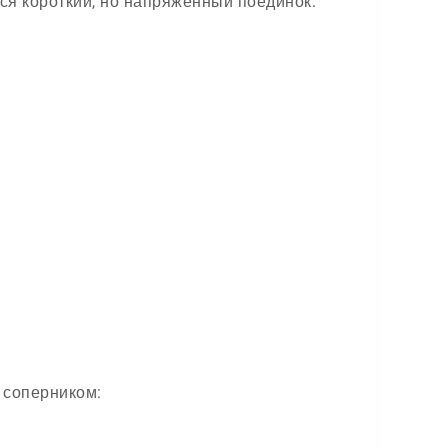
ся короткий, но напряжённый поединок.
 соперником: