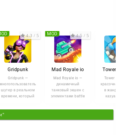
MOD
MOD
4.3 / 5
4.5 / 5
2.3 
Gridpunk
Mad Royale io
Tower Master
Gridpunk —
Mad Royale io —
Tower Master —
многопользовательский
динамичный
красочная 3D-игра
шутер в реальном
танковый экшен с
в жанре гипер-
времени, который
элементами battle
казуал. Ваша
смешивает
royale, где вы
задача проста и
механики Battle
сражаетесь за
затягивает:
и"
строить