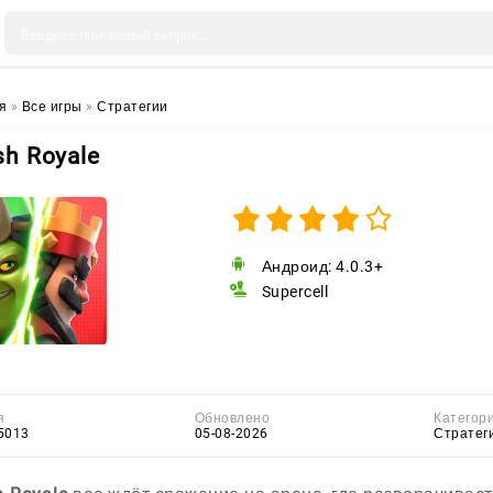
я
»
Все игры
»
Стратегии
sh Royale
Андроид: 4.0.3+
Supercell
я
Обновлено
Категор
5013
05-08-2026
Стратег