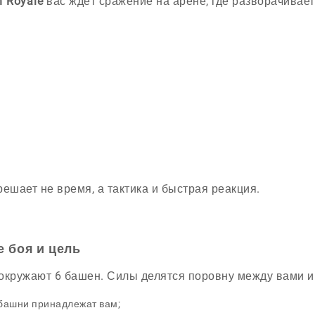
h Royale
вас ждёт сражение на арене, где разворачивает
решает не время, а тактика и быстрая реакция.
е боя и цель
окружают 6 башен. Силы делятся поровну между вами и
башни принадлежат вам;