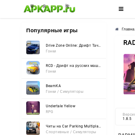
🌸
🌺
🌼
Популярные игры
Главна
RAD
Drive Zone Online: Дрифт Тачки
Гонки
RCD - Дрифт на русских машинах
Гонки
BeamKA
Гонки / Симуляторы
Undertale Yellow
RPG
Верси
1.8.5
Читы на Car Parking Multiplayer 2 (Все открыто, Мод-Меню)
Спортивные / Симуляторы