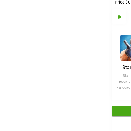
Price
$0
Sta
Stan
проект,
на осно
ориент
на и
которы