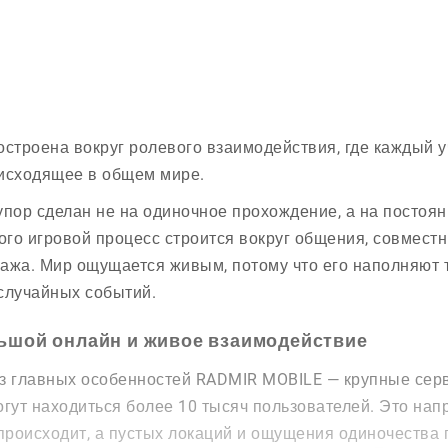
остроена вокруг ролевого взаимодействия, где каждый у
исходящее в общем мире.
упор сделан не на одиночное прохождение, а на постоян
того игровой процесс строится вокруг общения, совмест
ажа. Мир ощущается живым, потому что его наполняют т
случайных событий.
ьшой онлайн и живое взаимодействие
з главных особенностей RADMIR MOBILE — крупные сер
огут находиться более 10 тысяч пользователей. Это нап
 происходит, а пустых локаций и ощущения одиночества п