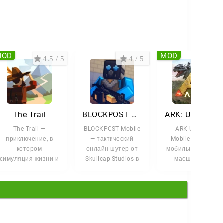
MOD
MOD
4.5 / 5
4 / 5
4.4 
The Trail
BLOCKPOST Mobile
ARK: Ultimate Mobile E
The Trail —
BLOCKPOST Mobile
ARK Ultimate
приключение, в
— тактический
Mobile Edition —
котором
онлайн-шутер от
мобильная версия
симуляция жизни и
Skullcap Studios в
масштабного
долгая дорога
кубической
симулятора
сплетаются в одно
стилистике, где
выживания,
большое
которая переноси