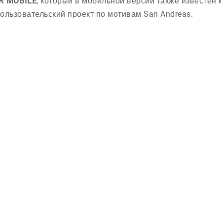
R MOBILE
, который в мобильной версии также известен 
ользовательский проект по мотивам San Andreas.