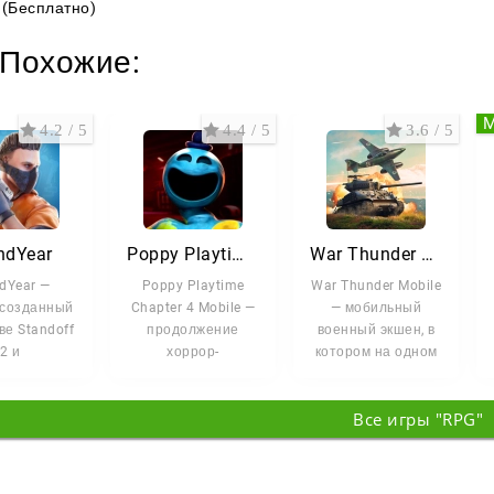
(Бесплатно)
Похожие:
4.2 / 5
4.4 / 5
3.6 / 5
ndYear
Poppy Playtime Chapter 4 Mobile
War Thunder Mobile
dYear —
Poppy Playtime
War Thunder Mobile
 созданный
Chapter 4 Mobile —
— мобильный
ве Standoff
продолжение
военный экшен, в
2 и
хоррор-
котором на одном
ированный
головоломки, в
поле боя сходятся
гроков,
котором история
танки, самолёты
Все игры "RPG"
м хочется
уходит еще