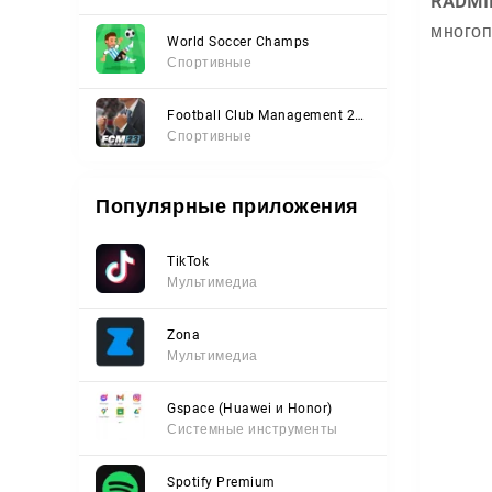
RADMI
многоп
World Soccer Champs
Спортивные
Football Club Management 2023
Спортивные
Популярные приложения
TikTok
Мультимедиа
Zona
Мультимедиа
Gspace (Huawei и Honor)
Системные инструменты
Spotify Premium