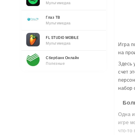
Мультимедиа
Глаз ТВ
Мультимедиа
FL STUDIO MOBILE
Мультимедиа
Игра п
на про
Сбербанк Онлайн
Здесь 
Полезные
счет э
персон
набор 
Бол
Одна и
игре м
что-то