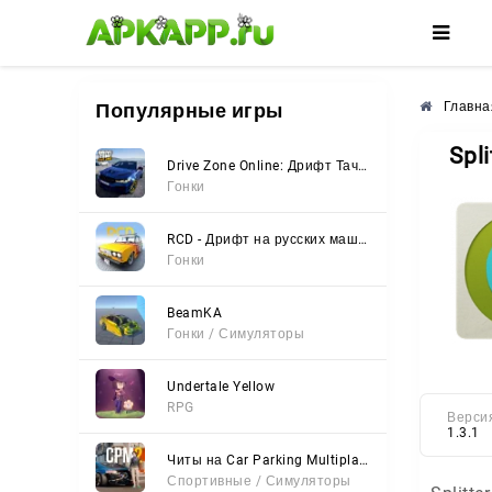
🌺
🌸
🌼
Популярные игры
Главна
Spli
Drive Zone Online: Дрифт Тачки
Гонки
RCD - Дрифт на русских машинах
Гонки
BeamKA
Гонки / Симуляторы
Undertale Yellow
RPG
Верси
1.3.1
Читы на Car Parking Multiplayer 2 (Все открыто, Мод-Меню)
Спортивные / Симуляторы