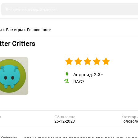
я
»
Все игры
»
Головоломки
tter Critters
Андроид: 2.3+
RAC7
я
Обновлено
Категор
25-12-2023
Головол