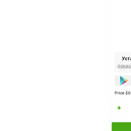
Уст
показ
Price
$0