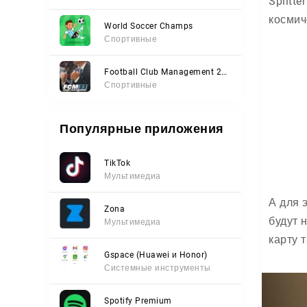
Splitt
космич
World Soccer Champs
Спортивные
Football Club Management 2023
Спортивные
Популярные приложения
TikTok
Мультимедиа
А для 
Zona
будут 
Мультимедиа
карту 
Gspace (Huawei и Honor)
Системные инструменты
Spotify Premium