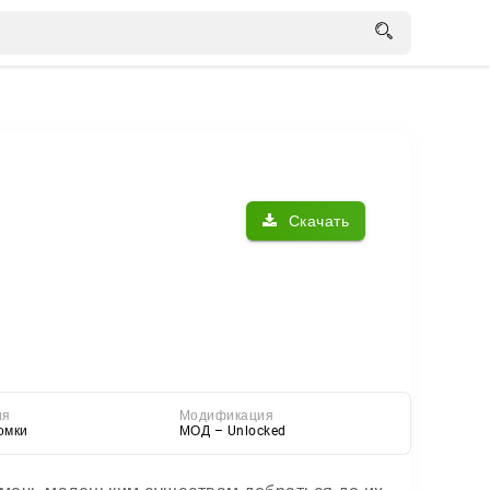
Скачать
ия
Модификация
омки
МОД – Unlocked