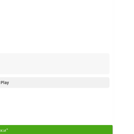
 Play
мки"