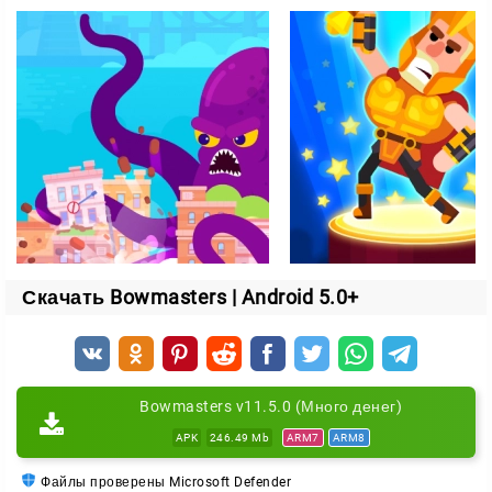
выдаются за прицельное первое попадание и
меткую стрельбу в режиме фаталити. Вначале будет
доступен только режим сражения с компьютером
(ботами). Когда вы добьётесь значительного успеха,
сможете разблокировать режим против реальных
игроков со всего мира.
Скачать Bowmasters | Android 5.0+
Bowmasters v11.5.0 (Много денег)
APK
246.49 Mb
ARM7
ARM8
Файлы проверены Microsoft Defender