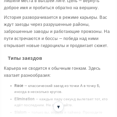
лишили места в высшей лиге. Цель — вернуть
доброе имя и пробиться обратно на вершину.
История разворачивается в режиме карьеры. Вас
ждут заезды через разрушенные районы,
заброшенные заводы и работающие промзоны. На
пути встречаются и боссы — победа над ними
открывает новые гидроциклы и продвигает сюжет.
Типы заездов
Карьера не сводится к обычным гонкам. Здесь
хватает разнообразия:
Race
— классический заезд из точки А в точку Б,
иногда в несколько кругов.
Elimination
— каждые пару секунд вылетает тот, кто
идёт последним. Не отставайте.
▼
Slalom
— только вы, ворота и таймер. Проходите