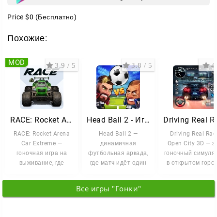
одном устройстве.
Price
$0
(Бесплатно)
Хватайте гидроцикл, осваивайте трюки и
пробивайтесь обратно в высшую лигу. Удачи на
Похожие:
воде!
MOD
3.9 / 5
3.8 / 5
4 
RACE: Rocket Arena Car Extreme
Head Ball 2 - Игра в футбол
RACE: Rocket Arena
Head Ball 2 —
Driving Real Rac
Car Extreme —
динамичная
Open City 3D — э
гоночная игра на
футбольная аркада,
гоночный симуля
выживание, где
где матч идёт один
в открытом город
правят арены,
на один с
где вы сами
ракеты и бешеная
реальными
выбираете
Все игры "Гонки"
соперниками со