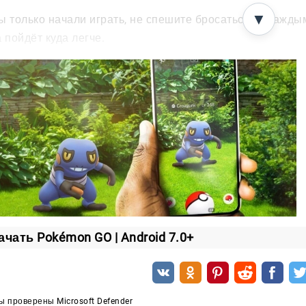
▼
ы только начали играть, не спешите бросаться за кажды
а пойдёт куда легче.
гляните в игровые гайды, чтобы понять базовые механики.
учите таблицы эволюции — так вы поймёте, кого выгодно прокач
ще выходите на улицу: разные районы дарят разных покемонов
n GO превращает обычную прогулку в настоящую охоту. 
 покемонов окажется в вашей коллекции.
ачать Pokémon GO | Android 7.0+
 проверены Microsoft Defender