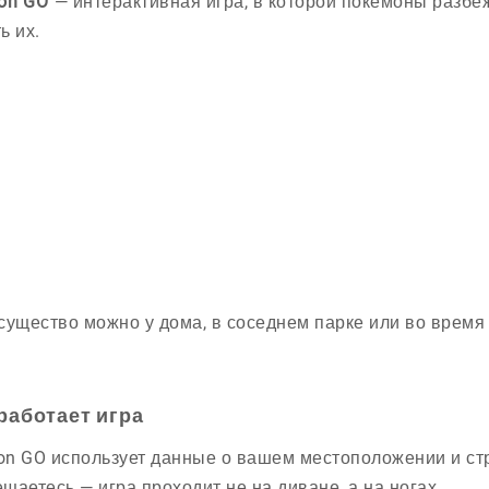
on GO
— интерактивная игра, в которой покемоны разбе
ь их.
существо можно у дома, в соседнем парке или во время 
работает игра
n GO использует данные о вашем местоположении и стр
щаетесь — игра проходит не на диване, а на ногах.