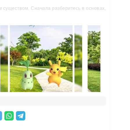
м существом. Сначала разберитесь в основах,
ивать.
.
Чем активнее вы исследуете город, тем