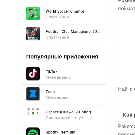
Pokem
поймат
World Soccer Champs
Спортивные
Football Club Management 2023
Спортивные
Популярные приложения
TikTok
Мультимедиа
Найти 
Zona
Мультимедиа
Gspace (Huawei и Honor)
Как 
Системные инструменты
Pokemo
Spotify Premium
переме