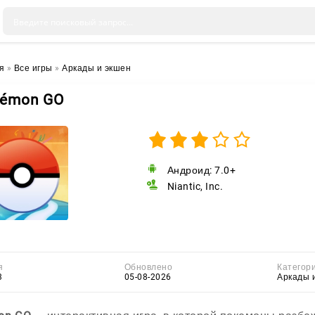
я
»
Все игры
»
Аркады и экшен
émon GO
Андроид: 7.0+
Niantic, Inc.
я
Обновлено
Категор
3
05-08-2026
Аркады 