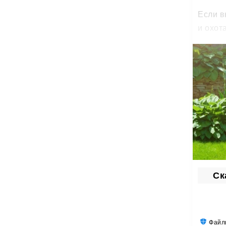
Если в
и охот
За
Из
Ча
Pokemo
больше
Ск
Файлы