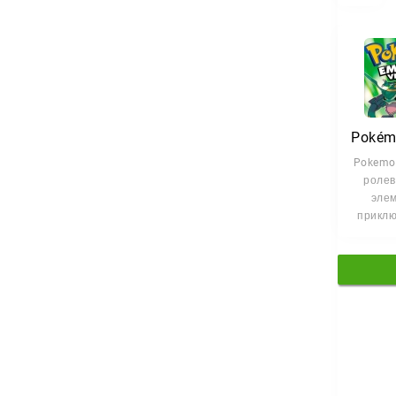
Pokemon
ролев
эле
приклю
вы отп
в увле