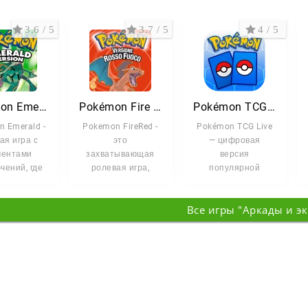
3.6 / 5
3.7 / 5
4 / 5
Pokémon Emerald
Pokémon Fire Red
Pokémon TCG Live
 Emerald -
Pokemon FireRed -
Pokémon TCG Live
ая игра с
это
— цифровая
ментами
захватывающая
версия
чений, где
ролевая игра,
популярной
равляетесь
которая переносит
карточной игры.
кательное
вас в культовый
Соберите свою
Все игры "Аркады и э
мир Канта. В
команду покемонов
и