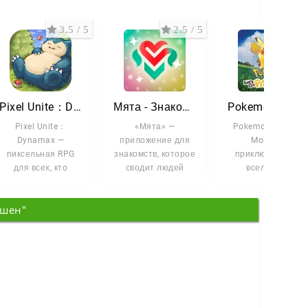
3.5 / 5
2.5 / 5
5 /
Pixel Unite：Dynamax
Мята - Знакомства рядом с вами
Pokemon Let's Go Mobile
Pixel Unite：
«Мята» —
Pokemon Let's Go
Dynamax —
приложение для
Mobile —
пиксельная RPG
знакомств, которое
приключение во
для всех, кто
сводит людей
вселенной
скучает по
рядом с вами.
покемонов,
временам, когда
Здесь легко найти
созданное под
кшен"
ловля карманных
общение,
мобильные
устройства.