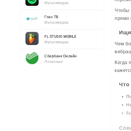
Мультимедиа
Чтобы 
Глаз ТВ
прямо 
Мультимедиа
Ищи
FL STUDIO MOBILE
Мультимедиа
Чем бо
вибрац
Сбербанк Онлайн
Полезные
Когда 
кажетс
Что
По
На
Бр
Сов