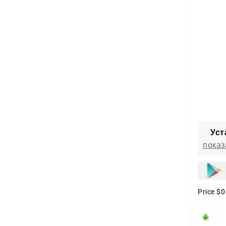
Уст
показ
Price
$0