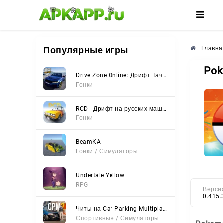
🌸
🌺
🌼
Популярные игры
Главна
Pok
Drive Zone Online: Дрифт Тачки
Гонки
RCD - Дрифт на русских машинах
Гонки
BeamKA
Гонки / Симуляторы
Undertale Yellow
RPG
Верси
0.415.
Читы на Car Parking Multiplayer 2 (Все открыто, Мод-Меню)
Спортивные / Симуляторы