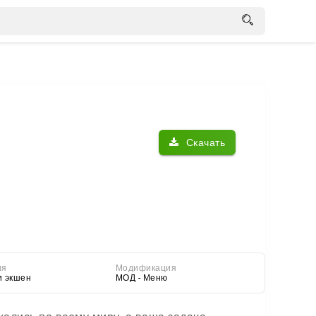
Скачать
ия
Модификация
и экшен
МОД - Меню