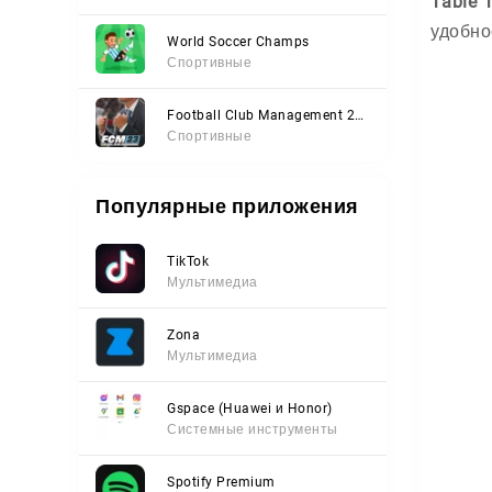
Table 
удобно
World Soccer Champs
Спортивные
Football Club Management 2023
Спортивные
Популярные приложения
TikTok
Мультимедиа
Zona
Мультимедиа
Gspace (Huawei и Honor)
Системные инструменты
Spotify Premium