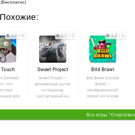
(Бесплатно)
Похожие:
3.9 / 5
3.2 / 5
3.8 / 5
 Touch
Sweet Project
Bild Brawl
vs Zombies:
Sweet Project —
Bild Brawl (Crystal
h - это
динамичный шутер
Brawl) —
атская
на Андроид,
неофициальный
кация для
рассчитанный на
проект на основе
ильных
тех, кому нужен
BS, в котором
тв, которая
знакомый
собран актуальный
Все игры "Спортивн
еносит