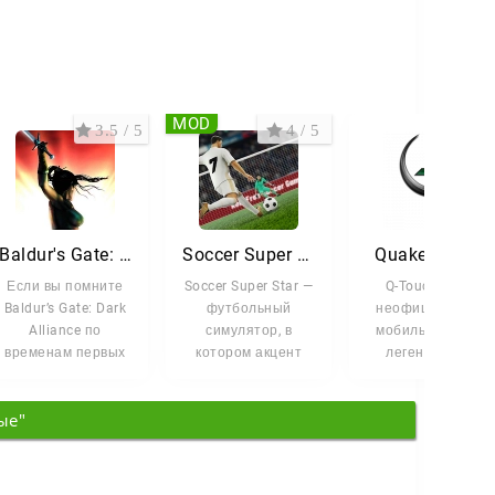
MOD
3.5 / 5
4 / 5
3.9 
Baldur's Gate: Dark Alliance
Soccer Super Star
Quake I touch
Если вы помните
Soccer Super Star —
Q-Touch — это
Baldur’s Gate: Dark
футбольный
неофициальный
Alliance по
симулятор, в
мобильный порт
временам первых
котором акцент
легендарного
консолей и ПК,
сделан на
шутера Quake.
есть хорошая
зрелищных атаках,
Если вы ...
ые"
точных