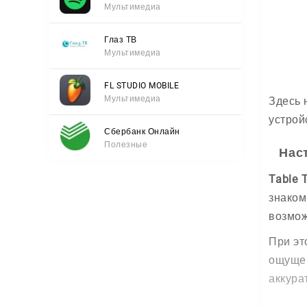
Мультимедиа
Глаз ТВ
Мультимедиа
FL STUDIO MOBILE
Мультимедиа
Здесь 
устрой
Сбербанк Онлайн
Полезные
Нас
Table 
знаком
возмож
При эт
ощущен
аккура