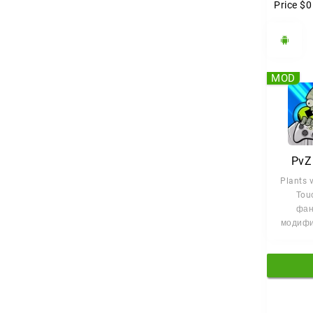
Price
$0
MOD
PvZ
Plants 
Touc
фан
модифи
моб
устройс
пер