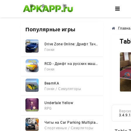
🌼
🌺
🌸
Популярные игры
Главна
Tab
Drive Zone Online: Дрифт Тачки
Гонки
RCD - Дрифт на русских машинах
Гонки
BeamKA
Гонки / Симуляторы
Undertale Yellow
RPG
Верси
3.4.9.
Читы на Car Parking Multiplayer 2 (Все открыто, Мод-Меню)
Спортивные / Симуляторы