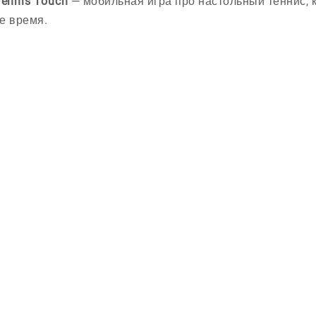
Tennis Touch
— мобильная игра про настольный теннис, к
е время.