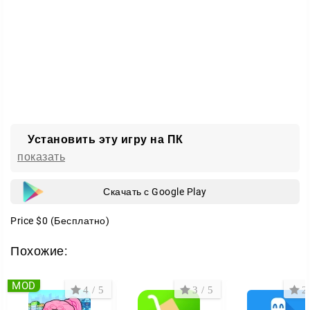
Установить эту игру на ПК
показать
Скачать с Google Play
Price
$0
(Бесплатно)
Похожие:
MOD
4 / 5
3 / 5
2 