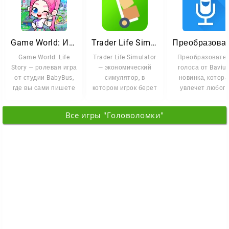
Game World: История Жизни
Trader Life Simulator
Game World: Life
Trader Life Simulator
Преобразовате
Story — ролевая игра
— экономический
голоса от Baviux
от студии BabyBus,
симулятор, в
новинка, котора
где вы сами пишете
котором игрок берет
увлечет любого
свою историю.
под управление
Программой мож
небольшой
Все игры "Головоломки"