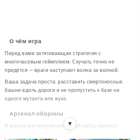
О чём игра
Перед вами затягивающая стратегия с
многочасовым геймплеем. Скучать точно не
придётся — враги наступают волна за волной.
Ваша задача проста: расставить смертоносные
башни вдоль дороги и не пропустить к базе ни
одного мутанта или жука.
Арсенал обороны
▼
В вашем распоряжении целый набор боевых
построек на любой случай: