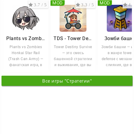
MOD
MOD
3.7 / 5
3.3 / 5
4.5
Plants vs Zombies Honkai Star Rail
TDS - Tower Destiny Survive
Зомби башн
Plants vs Zombies
Tower Destiny Survive
Зомби башни — и
Honkai Star Rail
— это смесь
в жанре tower
(Trash Can Army) —
башенной стратегии
defense с механи
фанатская игра, в
и выживания, где вы
слияния, где в
которой механика
решаете судьбу
возглавляете
обороны из
своей
оборону
Все игры "Стратегии"