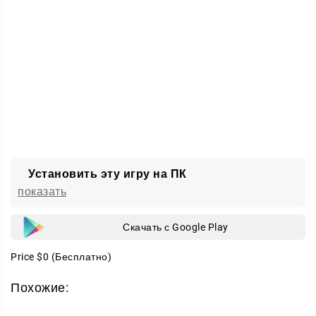
Помимо башен, дронов и других боевых юнитов, под
вашим командованием будет огромный робот.
Этот гигант добивает всех, кто прорвался к
командному центру. С ним последняя линия
обороны становится по-настоящему несокрушимой.
Установить эту игру на ПК
показать
Скачать с Google Play
Price
$0
(Бесплатно)
Похожие: