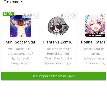
Похожие:
MOD
3.8 / 5
3.7 / 5
5 
Mini Soccer Star
Plants vs Zombies Honkai Star Rail
Honkai: Star R
Mini Soccer Star —
Plants vs Zombies
Honkai: Star Rail
это современный
Honkai Star Rail
научно-
футбольный
(Trash Can Army) —
фантастическа
симулятор с
фанатская игра, в
ролевая игра, 
элементами аркады,
которой механика
которой
который приглашает
обороны из
путешествие ме
Все игры "Спортивные"
вас
мирами