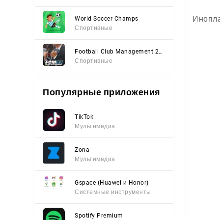
Инопла
World Soccer Champs
Спортивные
Football Club Management 2023
Спортивные
Популярные приложения
TikTok
Мультимедиа
Zona
Мультимедиа
Gspace (Huawei и Honor)
Системные инструменты
Spotify Premium