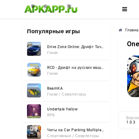
🌺
🌸
🌼
Популярные игры
Главна
One
Drive Zone Online: Дрифт Тачки
Гонки
RCD - Дрифт на русских машинах
Гонки
BeamKA
Гонки / Симуляторы
Undertale Yellow
RPG
Верси
1.0.3
Читы на Car Parking Multiplayer 2 (Все открыто, Мод-Меню)
Спортивные / Симуляторы