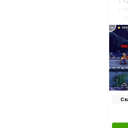
5 
П
Др
Стреля
миры и
Ск