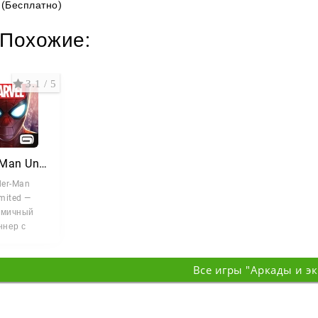
(Бесплатно)
Похожие:
3.1 / 5
SpiderMan Unlimited
der-Man
mited —
амичный
ннер с
ментами
 в котором
Все игры "Аркады и э
век-паук
ается не