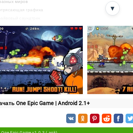
разных миров
▼
отрясающая графика
айвовый саундтрек
й прицельно, не сбавляй темп и уничтожай вражеские о
 отбить нашествие инопланетян?
ачать One Epic Game | Android 2.1+
One Epic Game v1.0.3 (.apk)