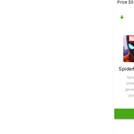
Price
$0
Spi
Unli
дин
ра
эле
экшена,
Чело
сраж