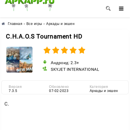
🌼
🌺
🌸
Главная
»
Все игры
»
Аркады и экшен
C.H.A.O.S Tournament HD
Андроид: 2.3+
SKYJET INTERNATIONAL
Версия
Обновлено
Категория
7.3.5
07-02-2023
Аркады и экшен
C.