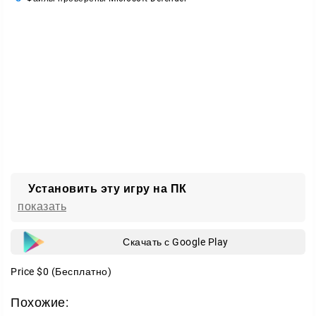
Прокачка в ангаре
За каждую успешную миссию вы получаете
серебро. Тратьте его в ангаре и делайте свою
машину сильнее.
Управляемость — точнее маневрируйте в бою;
Прочность — держите больше урона;
Пули и ракеты — увеличьте боезапас и огневую мощь.
Выберите вертолёт, отточите навыки и сорвите
Установить эту игру на ПК
планы врага.
показать
Скачать с Google Play
Price
$0
(Бесплатно)
Похожие: