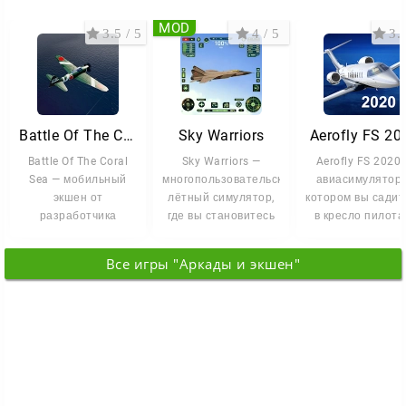
MOD
3.5 / 5
4 / 5
3.3
Battle Of The Coral Sea
Sky Warriors
Aerofly FS 20
Battle Of The Coral
Sky Warriors —
Aerofly FS 2020
Sea — мобильный
многопользовательский
авиасимулятор,
экшен от
лётный симулятор,
котором вы садит
разработчика
где вы становитесь
в кресло пилота
Mohammad Alizade.
пилотом-асом и
поднимаете само
Вы садитесь за
ведёте
в небо.
Все игры "Аркады и экшен"
штурвал