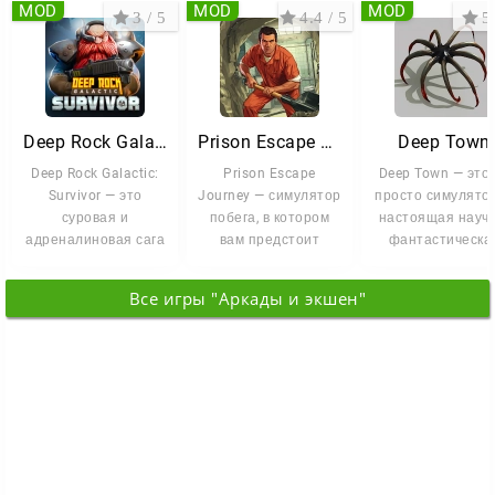
MOD
MOD
MOD
3 / 5
4.4 / 5
5 
Deep Rock Galactic
Prison Escape Journey
Deep Town
Deep Rock Galactic:
Prison Escape
Deep Town — это
Survivor — это
Journey — симулятор
просто симулятор
суровая и
побега, в котором
настоящая научн
адреналиновая сага
вам предстоит
фантастическа
о выживании в
выбраться из
сага, где вы стан
самых тёмных
тюрьмы строгого
Все игры "Аркады и экшен"
глубинах