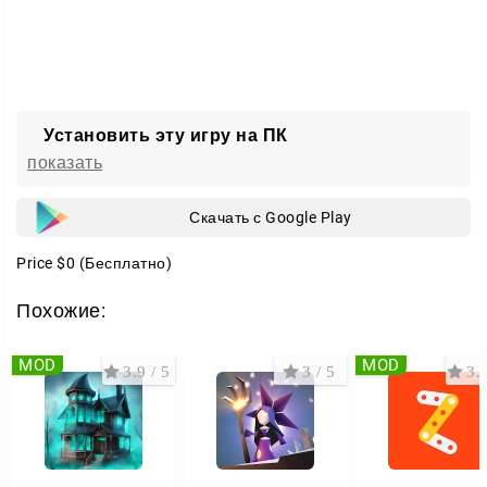
Установить эту игру на ПК
показать
Скачать с Google Play
Price
$0
(Бесплатно)
Похожие:
MOD
MOD
3.9 / 5
3 / 5
3.3