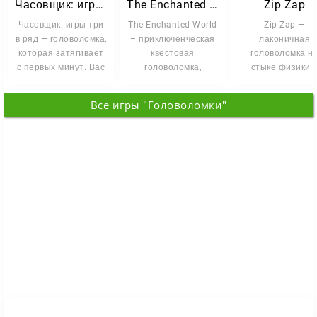
Часовщик: игры три в ряд
The Enchanted World
Zip Zap
Часовщик: игры три
The Enchanted World
Zip Zap —
в ряд — головоломка,
– приключенческая
лаконичная
которая затягивает
квестовая
головоломка н
с первых минут. Вас
головоломка,
стыке физики 
ждёт городок, где
которая открывает
механики, где
двери в волшебный
каждый уровен
Все игры "Головоломки"
строится вокру