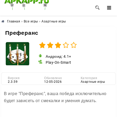
🌺
🌼
🌸
Главная
»
Все игры
»
Азартные игры
Преферанс
Андроид: 4.1+
Play-On-Smart
Версия
Обновлено
Категория
2.3.59
12-05-2026
Азартные игры
В игре "Преферанс", ваша победа исключительно
будет зависеть от смекалки и умения думать.