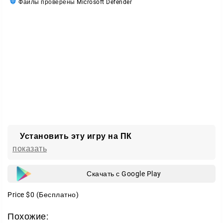
Файлы проверены Microsoft Defender
Установить эту игру на ПК
показать
Скачать с Google Play
Price
$0
(Бесплатно)
Похожие: