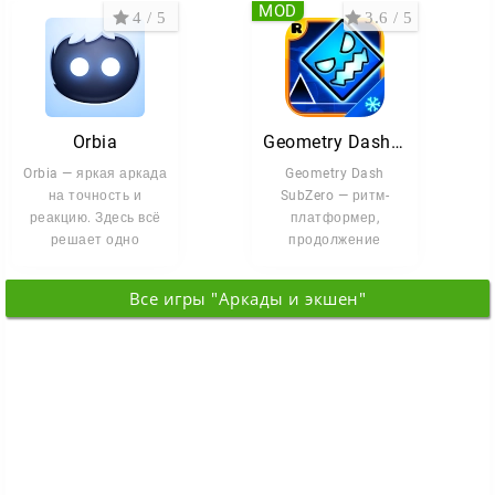
MOD
4 / 5
3.6 / 5
Orbia
Geometry Dash SubZero
Orbia — яркая аркада
Geometry Dash
на точность и
SubZero — ритм-
реакцию. Здесь всё
платформер,
решает одно
продолжение
нажатие в нужный
популярной серии
момент: успели
Geometry Dash. Игра
Все игры "Аркады и экшен"
сохранила