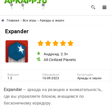
🌺
🌼
🌸
Главная
»
Все игры
»
Аркады и экшен
Expander
Андроид: 2.3+
All Civilized Planets
Версия
Обновлено
Категория
1.5
16-09-2023
Аркады и экшен
Expander
— аркада на реакцию и внимательность,
где вы управляете блоком, мчащимся по
бесконечному коридору.