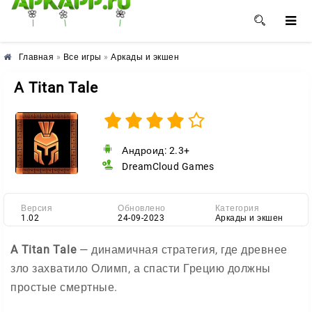
🌺
🌼
🌸
Главная
»
Все игры
»
Аркады и экшен
A Titan Tale
Андроид: 2.3+
DreamCloud Games
Версия
Обновлено
Категория
1.02
24-09-2023
Аркады и экшен
A Titan Tale
— динамичная стратегия, где древнее
зло захватило Олимп, а спасти Грецию должны
простые смертные.