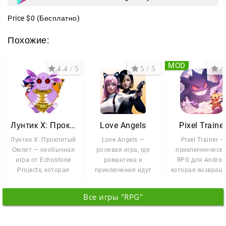
превращается в маленькую тактическую задачу.
Price
$0
(Бесплатно)
Любите классические RPG с настоящим духом
Похожие:
приключений? Запускайте
Almora Darkosen RPG
и
отправляйтесь покорять королевство!
MOD
4.4 / 5
5 / 5
4 
Лунтик X: Проклятый Омлет
Love Angels
Pixel Traine
Лунтик X: Проклятый
Love Angels —
Pixel Trainer —
Омлет — необычная
ролевая игра, где
приключенческ
игра от Echostone
романтика и
RPG для Android
Projects, которая
приключения идут
которая возвращ
соединяет хоррор,
рука об руку. Вы
дух классически
попадаете в
портативных
Все игры "RPG"
волшебный