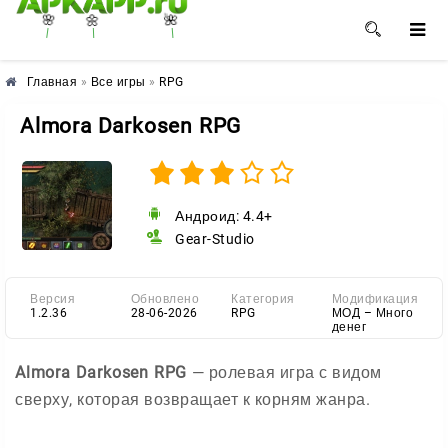
🌸
🌼
🌺
Главная
»
Все игры
»
RPG
Almora Darkosen RPG
Андроид: 4.4+
Gear-Studio
Версия
Обновлено
Категория
Модификация
1.2.36
28-06-2026
RPG
МОД – Много
денег
Almora Darkosen RPG
— ролевая игра с видом
сверху, которая возвращает к корням жанра.