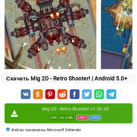
В
Mig 2D: Retro Shooter
доступны четыре режима.
Каждый меняет привычный ход боя и добавляет
разнообразия, так что игра не надоедает.
Берите управление истребителем в свои руки,
уничтожайте вражеские базы и проверьте, на что вы
способны в небе!
Скачать Mig 2D - Retro Shooter! | Android 5.0+
Mig 2D - Retro Shooter! v1.00.28
APK
62.6 Mb
ARM7
ARM8
Файлы проверены Microsoft Defender