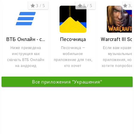
3 / 5
5 / 5
3.4
ВТБ Онлайн - скачать (установить) на Андроид и Айфон (iOS)
Песочница
Ниже приведена
Песочница —
Если вам нравят
инструкция как
мобильное
музыкальные
скачать ВТБ Онлайн
приложение для тех,
приложения, но 
на андроид
кто хочет
хотите попробов
(телефон, планшет),
переключиться и
что-то новенькое,
можете
расслабиться.
Warcraft
Все приложения "Украшения"
Открываете игру,