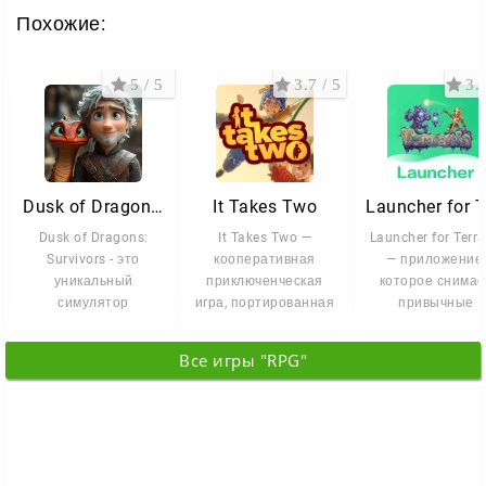
Похожие:
5 / 5
3.7 / 5
3.7
Dusk of Dragons: Survivors
It Takes Two
Dusk of Dragons:
It Takes Two —
Launcher for Terra
Survivors - это
кооперативная
— приложение,
уникальный
приключенческая
которое снимае
симулятор
игра, портированная
привычные
выживания с
с ПК на Андроид.
ограничения игр
элементами
Вместе с
открывает досту
Все игры "RPG"
песочницы,
действия и