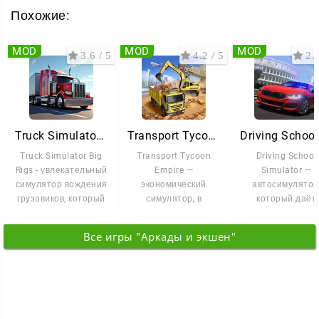
Похожие:
MOD
MOD
MOD
3.6 / 5
4.2 / 5
2.9
Truck Simulator Big Rigs
Transport Tycoon Empire: Город
Truck Simulator Big
Transport Tycoon
Driving School
Rigs - увлекательный
Empire —
Simulator —
симулятор вождения
экономический
автосимулятор
грузовиков, который
симулятор, в
который даёт
позволяет
котором вы
почувствовать
управляете
вождение почти 
Все игры "Аркады и экшен"
собственной
в реальной
транспортной