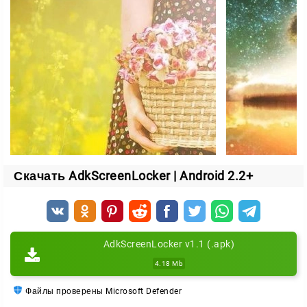
Надоела одна анимация — зашли в настройки и
поставили другую. Можно подбирать обои под
сезон, цвет интерфейса или просто настроение дня.
AdkScreenLocker превращает экран блокировки из
скучной заставки в живую деталь телефона.
Поставил, выбрал, скачал — и смартфон уже
выглядит иначе.
Скачать AdkScreenLocker | Android 2.2+
AdkScreenLocker v1.1 (.apk)
4.18 Mb
Файлы проверены Microsoft Defender