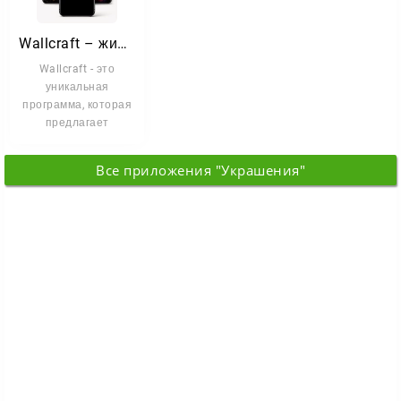
Wallcraft – живые обои HD
Wallcraft - это
уникальная
программа, которая
предлагает
качественные обои
для вашего
Все приложения "Украшения"
устройства.