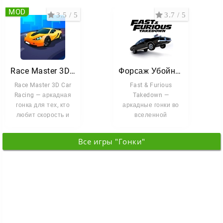
MOD
3.5 / 5
3.7 / 5
Race Master 3D - Car Racing
Форсаж Убойная гонка
Race Master 3D Car
Fast & Furious
Racing — аркадная
Takedown —
гонка для тех, кто
аркадные гонки во
любит скорость и
вселенной
сложные трассы.
«Форсажа». Вы
Садитесь
садитесь за руль
Все игры "Гонки"
культовых