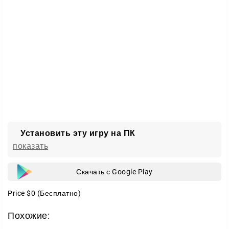
Пора на воду
Заряжайте буст, ловите волну и вырывайтесь
вперёд. Скачайте Riptide GP2 и почувствуйте
настоящий драйв водных гонок.
Установить эту игру на ПК
показать
Скачать с Google Play
Price
$0
(Бесплатно)
Похожие: