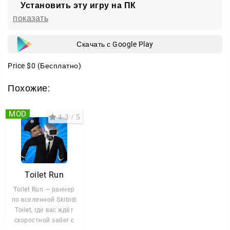
Установить эту игру на ПК
показать
Скачать с Google Play
Price
$0
(Бесплатно)
Похожие:
MOD
4.3 / 5
Toilet Run
Toilet Run — раннер
по вселенной Skibidi
Toilet, где вас ждёт
скоростной забег с