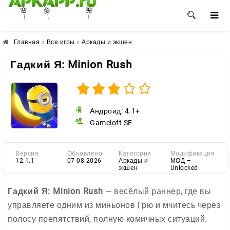
🌺
🌸
🌼
Главная
»
Все игры
»
Аркады и экшен
Гадкий Я: Minion Rush
Андроид: 4.1+
Gameloft SE
Версия
Обновлено
Категория
Модификация
12.1.1
07-08-2026
Аркады и
МОД –
экшен
Unlocked
Гадкий Я: Minion Rush
— весёлый раннер, где вы
управляете одним из миньонов Грю и мчитесь через
полосу препятствий, полную комичных ситуаций.