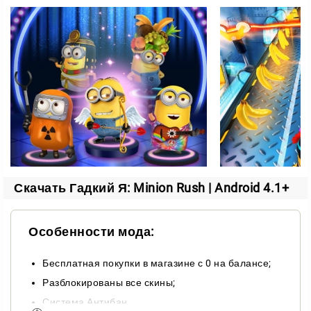
замораживающий луч;
банановый пылесос;
и другие безумные приспособления.
Чем больше бананов — тем дальше вы забежите и
тем больше сюрпризов откроете. Готовьтесь бежать,
прыгать и хохотать вместе с любимыми миньонами!
Скачать Гадкий Я: Minion Rush | Android 4.1+
Особенности мода:
Бесплатная покупки в магазине с 0 на балансе;
Разблокированы все скины;
Система Антибан.