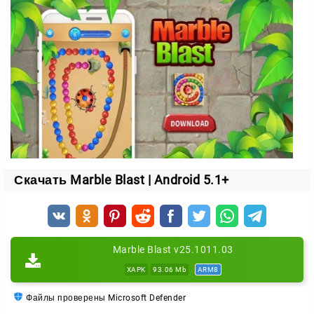
Чем точнее стрельба, тем больше очков.
Используйте двойные попадания, чтобы запустить
цепную реакцию и мгновенно убрать сразу
несколько шариков.
Собирайте по ходу игры полезные бонусы — они
помогут справиться даже с самой длинной змеей и
вырваться вперед. Проверьте свою реакцию и
глазомер в каждом раунде!
Скачать Marble Blast | Android 5.1+
Marble Blast v25.1011.03
XAPK
93.06 Mb
ARM8
Файлы проверены Microsoft Defender