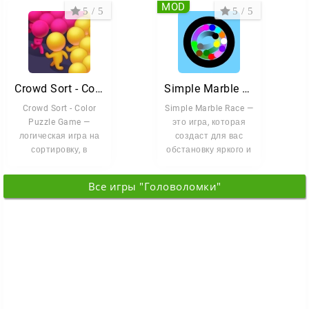
MOD
5 / 5
5 / 5
Crowd Sort - Color Puzzle Game
Simple Marble Race
Crowd Sort - Color
Simple Marble Race —
Puzzle Game —
это игра, которая
логическая игра на
создаст для вас
сортировку, в
обстановку яркого и
которой вместо
динамичного мира
привычных шариков
гонок
Все игры "Головоломки"