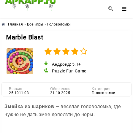
🌼
🌸
🌺
Главная
»
Все игры
»
Головоломки
Marble Blast
Андроид: 5.1+
Puzzle Fun Game
Версия
Обновлено
Категория
25.1011.03
21-10-2025
Головоломки
Змейка из шариков
— веселая головоломка, где
нужно не дать змее доползти до норы.