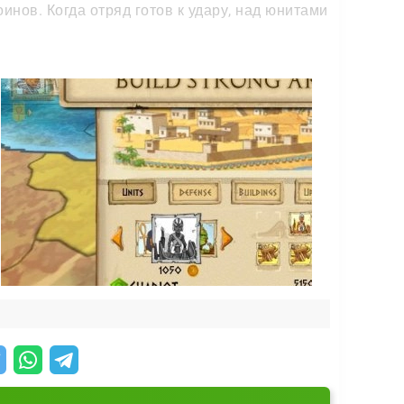
инов. Когда отряд готов к удару, над юнитами
;
озиться вручную.
подготовки новых войск и развития империи.
 за деньги: