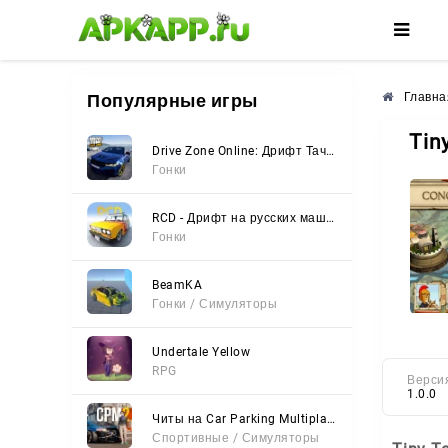
🌸
🌺
🌼
Популярные игры
Главна
Tin
Drive Zone Online: Дрифт Тачки
Гонки
RCD - Дрифт на русских машинах
Гонки
BeamKA
Гонки / Симуляторы
Undertale Yellow
RPG
Верси
1.0.0
Читы на Car Parking Multiplayer 2 (Все открыто, Мод-Меню)
Спортивные / Симуляторы