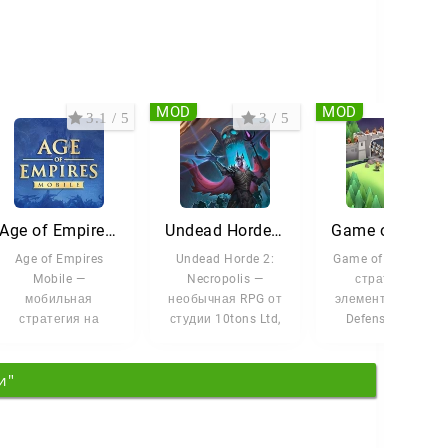
MOD
MOD
3.1 / 5
3 / 5
2.7 
Age of Empires Mobile
Undead Horde 2: Necropolis
Game of Warr
Age of Empires
Undead Horde 2:
Game of Warriors 
Mobile —
Necropolis —
стратегия с
мобильная
необычная RPG от
элементами Tower
стратегия на
студии 10tons Ltd,
Defense, где вы
Андроид, которая
где смешались
становитесь
переносит вас в
элементы
полководцем и
и"
эпоху завоеваний,
стратегии и