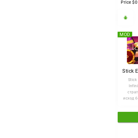
Price
$0
MOD
Stick
Infin
страт
исход 
ваша 
умение 