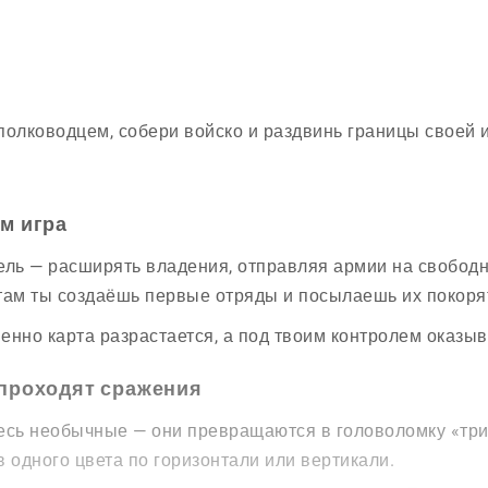
полководцем, собери войско и раздвинь границы своей 
ём игра
ель — расширять владения, отправляя армии на свободн
там ты создаёшь первые отряды и посылаешь их покоря
енно карта разрастается, а под твоим контролем оказыв
 проходят сражения
есь необычные — они превращаются в головоломку «три 
в одного цвета по горизонтали или вертикали.