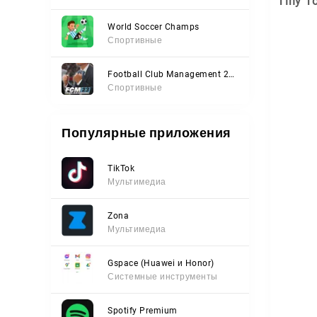
Tiny T
World Soccer Champs
Спортивные
Football Club Management 2023
Спортивные
Популярные приложения
TikTok
Мультимедиа
Zona
Мультимедиа
Gspace (Huawei и Honor)
Системные инструменты
Spotify Premium