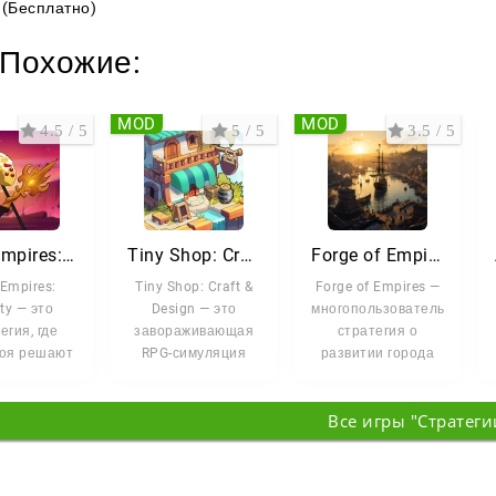
(Бесплатно)
Похожие:
MOD
MOD
4.5 / 5
5 / 5
3.5 / 5
Stick Empires: Infinity
Tiny Shop: Craft & Design
Forge of Empires
 Empires:
Tiny Shop: Craft &
Forge of Empires —
ity — это
Design — это
многопользовательская
егия, где
завораживающая
стратегия о
боя решают
RPG-симуляция
развитии города
тактика и
магазина, где вы
через разные
мыслить на
становитесь
эпохи. Вы
Все игры "Стратеги